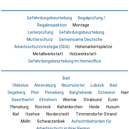
Gefährdungsbeurteilung
Regalprüfung /
Regalinspektion
Montage
Leiterprüfung
Gefährdungsbeurteilung
Mutterschutz
Gemeinsame Deutsche
Arbeitsschutzstrategie (GDA)
Höhenarbeitsplätze
Metallwerkstatt
Holzwerkstatt
Gefährdungsbeurteilung im Homeoffice
Bad
Oldesloe
Ahrensburg
Neumünster
Lübeck
Bad
Segeberg
Plön
Pinneberg
Bargteheide
Schwerin
Ham
Geesthacht
Elmshorn
Wismar
Stralsund
Eutin
Flensburg
Rostock
Kaltenkirchen
Heide
Husum
Kiel
Itzehoe
Norderstedt
Timmendorfer Strand
Mölln
Schwarzenbek
Aufsichtbehörden für
Arbeitsschutz in ihrer Region