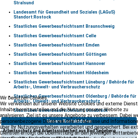
Stralsund
Landesamt für Gesundheit und Soziales (LAGuS)
Standort:Rostock
Staatliches Gewerbeaufsichtsamt Braunschweig
Staatliches Gewerbeaufsichtsamt Celle
Staatliches Gewerbeaufsichtsamt Emden
Staatliches Gewerbeaufsichtsamt Göttingen
Staatliches Gewerbeaufsichtsamt Hannover
Staatliches Gewerbeaufsichtsamt Hildesheim
Staatliches Gewerbeaufsichtsamt Lüneburg / Behörde für
Arbeits-, Umwelt- und Verbraucherschutz
Staatliches Gewerbeaufsichtsamt Oldenburg / Behörde für
Wir benutzen Cookies
Arbeits-, Umwelt- und Verbraucherschutz
Wir verwenden auf unserer Website Cookies und externe Dienst
Inhalte bereitzustellen und die Nutzung unserer Website zu
Staatliches Gewerbeaufsichtsamt Osnabrück
analysieren. Ziel ist es unsere Angebote zu verbessern. Dabei 
personenbezogene Daten wie Ihre IP-Adresse und Information
Unsere Kontaktdaten
über Ihr Nutzungsverhalten verarbeitet und gespeichert. Bei ex
Arbeitsschutz und Arbeitssicherheit aus Bad Segeberg
Diensten erfolgt die Übermittlung an den jeweiligen Drittanbiete