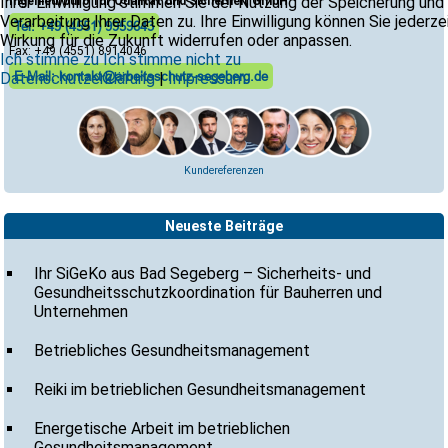
Ihrer Einwilligung stimmen Sie der Nutzung der Speicherung und
Ingenieurbüro für Qualität und Sicherheit GmbH
Verarbeitung Ihrer Daten zu. Ihre Einwilligung können Sie jederze
Tel: +49 (4551) 9959643
Wirkung für die Zukunft widerrufen oder anpassen.
Fax: +49 (4551) 8914046
Ich stimme zu
Ich stimme nicht zu
E-Mail: kontakt@arbeitsschutz-segeberg.de
Datenschutzerklärung
|
Impressum
Kundereferenzen
Neueste Beiträge
Ihr SiGeKo aus Bad Segeberg – Sicherheits- und
Gesundheitsschutzkoordination für Bauherren und
Unternehmen
Betriebliches Gesundheitsmanagement
Reiki im betrieblichen Gesundheitsmanagement
Energetische Arbeit im betrieblichen
Gesundheitsmanagement