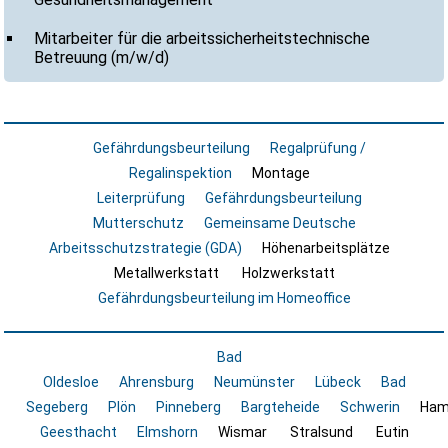
Mitarbeiter für die arbeitssicherheitstechnische
Betreuung (m/w/d)
Gefährdungsbeurteilung
Regalprüfung /
Regalinspektion
Montage
Leiterprüfung
Gefährdungsbeurteilung
Mutterschutz
Gemeinsame Deutsche
Arbeitsschutzstrategie (GDA)
Höhenarbeitsplätze
Metallwerkstatt
Holzwerkstatt
Gefährdungsbeurteilung im Homeoffice
Bad
Oldesloe
Ahrensburg
Neumünster
Lübeck
Bad
Segeberg
Plön
Pinneberg
Bargteheide
Schwerin
Ham
Geesthacht
Elmshorn
Wismar
Stralsund
Eutin