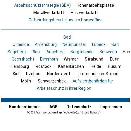
Arbeitsschutzstrategie (GDA)
Höhenarbeitsplätze
Metallwerkstatt
Holzwerkstatt
Gefährdungsbeurteilung im Homeoffice
Bad
Oldesloe
Ahrensburg
Neumünster
Lübeck
Bad
Segeberg
Plön
Pinneberg
Bargteheide
Schwerin
Ham
Geesthacht
Elmshorn
Wismar
Stralsund
Eutin
Flensburg
Rostock
Kaltenkirchen
Heide
Husum
Kiel
Itzehoe
Norderstedt
Timmendorfer Strand
Mölln
Schwarzenbek
Aufsichtbehörden für
Arbeitsschutz in ihrer Region
Kundenstimmen
AGB
Datenschutz
Impressum
© 2026 Arbeitsschutz vom Ingenieurbüro für Qualität und Sicherheit