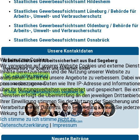
Staatliches Gewerbeaufsichtsamt Hildesheim
Staatliches Gewerbeaufsichtsamt Lüneburg / Behörde für
Arbeits-, Umwelt- und Verbraucherschutz
Staatliches Gewerbeaufsichtsamt Oldenburg / Behörde für
Arbeits-, Umwelt- und Verbraucherschutz
Staatliches Gewerbeaufsichtsamt Osnabrück
Unsere Kontaktdaten
Wir benutzen Cookies
Arbeitsschutz und Arbeitssicherheit aus Bad Segeberg
Wir verwenden auf unserer Website Cookies und externe Dienst
Ingenieurbüro für Qualität und Sicherheit GmbH
Inhalte bereitzustellen und die Nutzung unserer Website zu
Tel: +49 (4551) 9959643
analysieren. Ziel ist es unsere Angebote zu verbessern. Dabei 
personenbezogene Daten wie Ihre IP-Adresse und Information
Fax: +49 (4551) 8914046
über Ihr Nutzungsverhalten verarbeitet und gespeichert. Bei ex
E-Mail: kontakt@arbeitsschutz-segeberg.de
Diensten erfolgt die Übermittlung an den jeweiligen Drittanbiete
Ihrer Einwilligung stimmen Sie der Nutzung der Speicherung und
Verarbeitung Ihrer Daten zu. Ihre Einwilligung können Sie jederze
Wirkung für die Zukunft widerrufen oder anpassen.
Ich stimme zu
Ich stimme nicht zu
Kundereferenzen
Datenschutzerklärung
|
Impressum
Neueste Beiträge