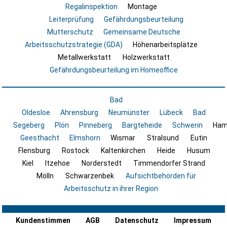
Regalinspektion
Montage
Leiterprüfung
Gefährdungsbeurteilung
Mutterschutz
Gemeinsame Deutsche
Arbeitsschutzstrategie (GDA)
Höhenarbeitsplätze
Metallwerkstatt
Holzwerkstatt
Gefährdungsbeurteilung im Homeoffice
Bad
Oldesloe
Ahrensburg
Neumünster
Lübeck
Bad
Segeberg
Plön
Pinneberg
Bargteheide
Schwerin
Ham
Geesthacht
Elmshorn
Wismar
Stralsund
Eutin
Flensburg
Rostock
Kaltenkirchen
Heide
Husum
Kiel
Itzehoe
Norderstedt
Timmendorfer Strand
Mölln
Schwarzenbek
Aufsichtbehörden für
Arbeitsschutz in ihrer Region
Kundenstimmen
AGB
Datenschutz
Impressum