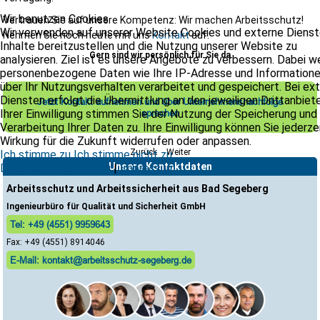
Wir benutzen Cookies
Vertrauen Sie auf unsere Kompetenz: Wir machen Arbeitsschutz!
Wir verwenden auf unserer Website Cookies und externe Dienst
Nehmen Sie noch heute mit uns
Kontakt
auf.
Inhalte bereitzustellen und die Nutzung unserer Website zu
Gern sind wir persönlich für Sie da
analysieren. Ziel ist es unsere Angebote zu verbessern. Dabei 
personenbezogene Daten wie Ihre IP-Adresse und Information
über Ihr Nutzungsverhalten verarbeitet und gespeichert. Bei ex
Diensten erfolgt die Übermittlung an den jeweiligen Drittanbiete
Jetzt Kontakt aufnehmen und über Unternehmensnachfolge
Ihrer Einwilligung stimmen Sie der Nutzung der Speicherung und
sprechen
Verarbeitung Ihrer Daten zu. Ihre Einwilligung können Sie jederze
Wirkung für die Zukunft widerrufen oder anpassen.
Zurück
Weiter
Ich stimme zu
Ich stimme nicht zu
Unsere Kontaktdaten
Datenschutzerklärung
|
Impressum
Arbeitsschutz und Arbeitssicherheit aus Bad Segeberg
Ingenieurbüro für Qualität und Sicherheit GmbH
Tel: +49 (4551) 9959643
Fax: +49 (4551) 8914046
E-Mail: kontakt@arbeitsschutz-segeberg.de