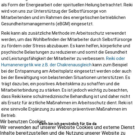
als Form der Energiearbeit oder spirituellen Heilung betrachtet. Reiki
wird von uns zur Unterstützug der Selbstfürsorge von
Mitarbeitenden und im Rahmen des energetischen betrieblichen
Gesundheitsmanagements (eBGM) eingesetzt.
Reiki kann als zusätzliche Methode im Arbeitsschutz verwendet
werden, um das Wohlbefinden der Mitarbeiter durch Selbstfürsorge
zu fördern oder Stress abzubauen. Es kann helfen, körperliche und
psychische Belastungen zu reduzieren und somit die Gesundheit
und Leistungsfähigkeit der Mitarbeiter zu verbessern.
Reiki oder
Humanenergetik wie z.B. der Chakrenausgleich
kann zum Beispiel
bei der Entspannung am Arbeitsplatz eingesetzt werden oder auch
bei der Bewältigung von belastenden Situationen unterstützen. Es
trägt dazu bei, ein positives Arbeitsklima zu schaffen und die
Mitarbeiterbindung zu stärken. Es ist jedoch wichtig zu beachten,
dass Reiki keine schulmedizinische Behandlung ist und daher nicht
als Ersatz für ärztliche Maßnahmen im Arbeitsschutz dient. Reki ist
eine sinnvolle Ergänzung zu anderen präventiven Maßnahmen im
Betrieb.
Wir benutzen Cookies
Gern bin ich persönlich für Sie da
Wir verwenden auf unserer Website Cookies und externe Dienst
Inhalte bereitzustellen und die Nutzung unserer Website zu