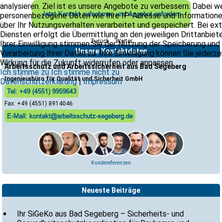
analysieren. Ziel ist es unsere Angebote zu verbessern. Dabei 
Jetzt Kontakt aufnehmen und Angebot anfordern
personenbezogene Daten wie Ihre IP-Adresse und Information
über Ihr Nutzungsverhalten verarbeitet und gespeichert. Bei ex
Diensten erfolgt die Übermittlung an den jeweiligen Drittanbiete
Zurück
Weiter
Ihrer Einwilligung stimmen Sie der Nutzung der Speicherung und
Unsere Kontaktdaten
Verarbeitung Ihrer Daten zu. Ihre Einwilligung können Sie jederze
Wirkung für die Zukunft widerrufen oder anpassen.
Arbeitsschutz und Arbeitssicherheit aus Bad Segeberg
Ich stimme zu
Ich stimme nicht zu
Ingenieurbüro für Qualität und Sicherheit GmbH
Datenschutzerklärung
|
Impressum
Tel: +49 (4551) 9959643
Fax: +49 (4551) 8914046
E-Mail: kontakt@arbeitsschutz-segeberg.de
Kundereferenzen
Neueste Beiträge
Ihr SiGeKo aus Bad Segeberg – Sicherheits- und