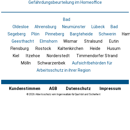
Gefährdungsbeurteilung im Homeoffice
Bad
Oldesloe
Ahrensburg
Neumünster
Lübeck
Bad
Segeberg
Plön
Pinneberg
Bargteheide
Schwerin
Ham
Geesthacht
Elmshorn
Wismar
Stralsund
Eutin
Flensburg
Rostock
Kaltenkirchen
Heide
Husum
Kiel
Itzehoe
Norderstedt
Timmendorfer Strand
Mölln
Schwarzenbek
Aufsichtbehörden für
Arbeitsschutz in ihrer Region
Kundenstimmen
AGB
Datenschutz
Impressum
© 2026 Arbeitsschutz vom Ingenieurbüro für Qualität und Sicherheit