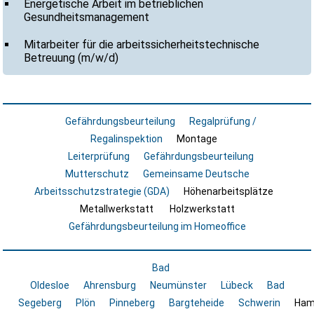
Energetische Arbeit im betrieblichen
Gesundheitsmanagement
Mitarbeiter für die arbeitssicherheitstechnische
Betreuung (m/w/d)
Gefährdungsbeurteilung
Regalprüfung /
Regalinspektion
Montage
Leiterprüfung
Gefährdungsbeurteilung
Mutterschutz
Gemeinsame Deutsche
Arbeitsschutzstrategie (GDA)
Höhenarbeitsplätze
Metallwerkstatt
Holzwerkstatt
Gefährdungsbeurteilung im Homeoffice
Bad
Oldesloe
Ahrensburg
Neumünster
Lübeck
Bad
Segeberg
Plön
Pinneberg
Bargteheide
Schwerin
Ham