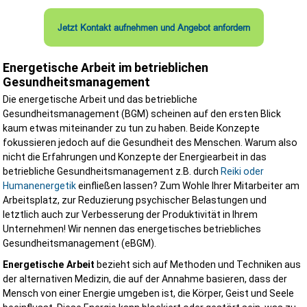
Franz S.
Jetzt Kontakt aufnehmen und Angebot anfordern
Energetische Arbeit im betrieblichen
Gesundheitsmanagement
Die energetische Arbeit und das betriebliche
★★★★☆
Gesundheitsmanagement (BGM) scheinen auf den ersten Blick
kaum etwas miteinander zu tun zu haben. Beide Konzepte
Danke für die schnelle Hilfe bei der Gefährdungsbeurteilung.
fokussieren jedoch auf die Gesundheit des Menschen. Warum also
nicht die Erfahrungen und Konzepte der Energiearbeit in das
T. Müller
betriebliche Gesundheitsmanagement z.B. durch
Reiki oder
Humanenergetik
einfließen lassen? Zum Wohle Ihrer Mitarbeiter am
Arbeitsplatz, zur Reduzierung psychischer Belastungen und
weitere Kundenstimmen
letztlich auch zur Verbesserung der Produktivität in Ihrem
Unternehmen! Wir nennen das energetisches betriebliches
Ihre Vorteile in der Zusammenarbeit mit uns
Gesundheitsmanagement (eBGM).
Wir kennen die Anforderungen kleiner und großer Bauvorhaben. Uns
Energetische Arbeit
bezieht sich auf Methoden und Techniken aus
Kunden profitieren von:
der alternativen Medizin, die auf der Annahme basieren, dass der
Mensch von einer Energie umgeben ist, die Körper, Geist und Seele
persönlicher Betreuung