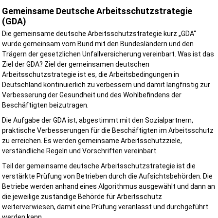
Hamburg oder Mecklenburg-Vorpommern? Nehmen Sie noch heut
Gemeinsame Deutsche Arbeitsschutzstrategie
Kontakt mit uns auf. Gemeinsam schaffen wir die Grundlage für ein
(GDA)
sichere Baustelle, einen reibungslosen Bauablauf und den erfolgre
Abschluss Ihres Projekts.
Die gemeinsame deutsche Arbeitsschutzstrategie kurz „GDA“
wurde gemeinsam vom Bund mit den Bundesländern und den
Trägern der gesetzlichen Unfallversicherung vereinbart. Was ist das
Ziel der GDA? Ziel der gemeinsamen deutschen
Jetzt anfragen und Ihr Bauprojekt professionell absichern!
Arbeitsschutzstrategie ist es, die Arbeitsbedingungen in
Deutschland kontinuierlich zu verbessern und damit langfristig zur
Verbesserung der Gesundheit und des Wohlbefindens der
Beschäftigten beizutragen.
Die Aufgabe der GDA ist, abgestimmt mit den Sozialpartnern,
praktische Verbesserungen für die Beschäftigten im Arbeitsschutz
zu erreichen. Es werden gemeinsame Arbeitsschutzziele,
verständliche Regeln und Vorschriften vereinbart.
Teil der gemeinsame deutsche Arbeitsschutzstrategie ist die
verstärkte Prüfung von Betrieben durch die Aufsichtsbehörden. Die
Betriebe werden anhand eines Algorithmus ausgewählt und dann an
die jeweilige zuständige Behörde für Arbeitsschutz
weiterverwiesen, damit eine Prüfung veranlasst und durchgeführt
werden kann.