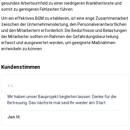
gesundes Arbeitsumfeld zu einer niedrigeren Krankheitsrate und
Jetzt Beratung anfragen und Ihr sicheres Bauprojekt umsetzen
somit zu geringeren Fehlzeiten führen.
Um ein effektives BGM zu etablieren, ist eine enge Zusammenarbeit
zwischen der Unternehmensleitung, den Personalverantwortlichen
Was ist ein SiGeKo?
und den Mitarbeitern erforderlich. Die Bedürfnisse und Belastungen
Der Sicherheits- und Gesundheitsschutzkoordinator (SiGeKo)
der Mitarbeiter sollten im Rahmen der Gefährdungsbeurteilung
übernimmt die Koordination aller Maßnahmen des Arbeits- und
erfasst und ausgewertet werden, um geeignete Maßnahmen
Gesundheitsschutzes auf Baustellen, auf denen mehrere Untern
entwickeln zu können.
tätig werden.
Grundlage hierfür ist die Baustellenverordnung (BaustellV). Bereits 
Kundenstimmen
Bauvorhaben mit mehreren Arbeitgebern kann die Bestellung eines
geeigneten SiGeKo erforderlich sein. Ziel ist es, Gefährdungen frühz
zu erkennen und die Zusammenarbeit aller Beteiligten sicher zu
koordinieren.
Warum ist ein SiGeKo wichtig?
Wir haben unser Bauprojekt begleiten lassen. Danke für die
Viele Unfälle auf Baustellen entstehen nicht durch einzelne Fehler,
Betreuung. Das nächste mal seid Ihr wieder am Start.
sondern durch mangelnde Abstimmung zwischen verschiedenen
Gewerken.
Jan H.
Typische Risiken sind beispielsweise: