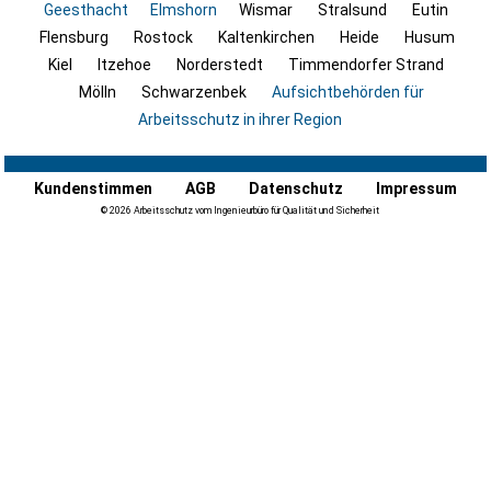
Geesthacht
Elmshorn
Wismar
Stralsund
Eutin
Flensburg
Rostock
Kaltenkirchen
Heide
Husum
Kiel
Itzehoe
Norderstedt
Timmendorfer Strand
Mölln
Schwarzenbek
Aufsichtbehörden für
Arbeitsschutz in ihrer Region
Kundenstimmen
AGB
Datenschutz
Impressum
© 2026 Arbeitsschutz vom Ingenieurbüro für Qualität und Sicherheit