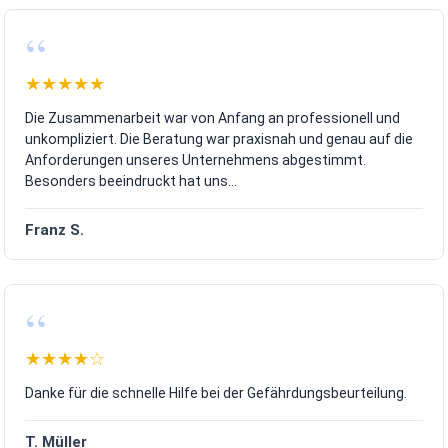
Absturzgefahren
Arbeiten in engen Bereichen
Kran- und Hebearbeiten
Elektrische Gefährdungen
Verkehrswege auf der Baustelle
★★★★★
Gleichzeitige Arbeiten verschiedener Unternehmen
Die Zusammenarbeit war von Anfang an professionell und
Ein erfahrener SiGeKo erkennt diese Gefährdungen bereits in der
unkompliziert. Die Beratung war praxisnah und genau auf die
Planungsphase und entwickelt gemeinsam mit allen Beteiligten
Anforderungen unseres Unternehmens abgestimmt.
praktikable Lösungen.
Besonders beeindruckt hat uns...
Das Ergebnis:
weniger Unfälle
Franz S.
weniger Unterbrechungen
bessere Zusammenarbeit
höhere Rechtssicherheit
wirtschaftlichere Bauabläufe
★★★★☆
Ihr Bauprojekt von Anfang an professionell absichern!
Danke für die schnelle Hilfe bei der Gefährdungsbeurteilung.
Unsere Leistungen als SiGeKo
T. Müller
Wir begleiten Ihr Bauprojekt von der ersten Planung bis zur Fertigste