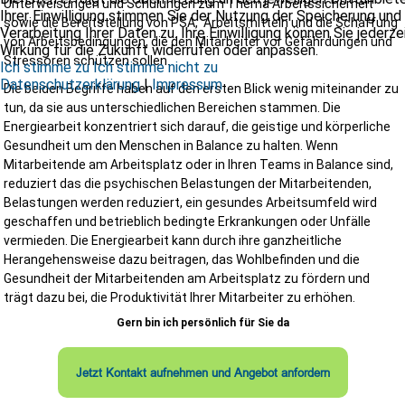
Unterweisungen und Schulungen zum Thema Arbeitssicherheit
Ihrer Einwilligung stimmen Sie der Nutzung der Speicherung und
sowie die Bereitstellung von PSA, Arbeitsmitteln und die Schaffung
Ganz gleich, ob kleines Bauprojekt oder Großbaustelle – wir
Verarbeitung Ihrer Daten zu. Ihre Einwilligung können Sie jederze
von Arbeitsbedingungen, die den Mitarbeiter vor Gefährdungen und
unterstützen Sie individuell und bedarfsgerecht.
Wirkung für die Zukunft widerrufen oder anpassen.
Stressoren schützen sollen.
Ich stimme zu
Ich stimme nicht zu
Warum sich eine frühzeitige Beauftragung lohnt
Datenschutzerklärung
|
Impressum
Die beiden Begriffe haben auf den ersten Blick wenig miteinander zu
Je früher ein SiGeKo eingebunden wird, desto besser können Risike
tun, da sie aus unterschiedlichen Bereichen stammen. Die
vermieden werden. Eine frühzeitige Koordination ermöglicht:
Energiearbeit konzentriert sich darauf, die geistige und körperliche
Gesundheit um den Menschen in Balance zu halten. Wenn
optimierte Bauabläufe
Mitarbeitende am Arbeitsplatz oder in Ihren Teams in Balance sind,
weniger Nachträge
geringere Unfallgefahr
reduziert das die psychischen Belastungen der Mitarbeitenden,
bessere Zusammenarbeit der Gewerke
Belastungen werden reduziert, ein gesundes Arbeitsumfeld wird
höhere Planungssicherheit
geschaffen und betrieblich bedingte Erkrankungen oder Unfälle
weniger Haftungsrisiken
vermieden. Die Energiearbeit kann durch ihre ganzheitliche
Herangehensweise dazu beitragen, das Wohlbefinden und die
Sicherheit beginnt nicht auf der Baustelle – sondern bereits am
Gesundheit der Mitarbeitenden am Arbeitsplatz zu fördern und
Planungstisch.
trägt dazu bei, die Produktivität Ihrer Mitarbeiter zu erhöhen.
Wir sorgen für eine sichere Baustelle als Ihr SiGeKo 
Gern bin ich persönlich für Sie da
Schleswig-Holstein
Ob Neubau, Umbau oder Sanierung, wir sorgen dafür, dass Ihr Proje
sicher, effizient und rechtskonform umgesetzt wird. Planen Sie ein
Jetzt Kontakt aufnehmen und Angebot anfordern
Bauvorhaben und benötigen einen SiGeKo in Schleswig-Holstein,