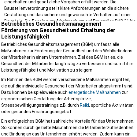
eingehalten und gesetzliche Vorgaben erfüllt werden. Die
Baustellenverordnung stellt klare Anforderungen an die sichere
Gestaltung und das sichere und gewünschte Verhalten auf einer
Baustelle. Die
R
egeln zum
A
rbeitsschutz auf
B
austellen RAB 31 bis
Betriebliches Gesundheitsmanagement
33 präzisieren die BauStV während die RAB 30 einen
Förderung von Gesundheit und Erhaltung der
Arbeitsschutzkoordination vorsieht. Genau hier kommt der "Sicher
Leistungsfähigkeit
und Gesundheitsschutzkoordinator (SiGeKo)" ins Spiel. Mit einer
Betriebliches Gesundheitsmanagement (BGM) umfasst alle
professionellen Sicherheits- und Gesundheitsschutzkoordination
Maßnahmen zur Förderung der Gesundheit und des Wohlbefindens
sorgen wir in Ihrem Auftrag für den Schutz aller Beschäftigten auf I
der Mitarbeiter in einem Unternehmen. Ziel des BGM ist es, die
Baustelle und reduzieren gleichzeitig Haftungsrisiken, vermeiden
Gesundheit der Mitarbeiter langfristig zu verbessern und somit ihre
Bauverzögerungen und schaffen einen reibungslosen Bauablauf.
Leistungsfähigkeit und Motivation zu steigern
Wir machen das!
Im Rahmen des BGM werden verschiedene Maßnahmen ergriffen,
die auf die individuelle Gesundheit der Mitarbeiter abgestimmt sind.
kurzfristige Termine
alle Anforderungen der Baustellenverordnung erfüllt
Dazu können beispielsweise auch
energetische Maßnahmen
zur
Betreuung von der Planung bis zur Fertigstellung
ergonomischen Gestaltung der Arbeitsplätze,
regionaler Ansprechpartner
Stressbewältigungstrainings z.B. durch
Reiki
, sportliche Aktivitäten
oder gesundes Ernährungsangebot.
Wir unterstützt Sie als Bauherr, Architekt, Projektsteuerer oder
Unternehmer mit einer praxisnahen und kompetenten SiGeKo-Betr
Ein erfolgreiches BGM hat zahlreiche Vorteile für das Unternehmen.
in Schleswig-Holstein und der Region.
So können durch gezielte Maßnahmen die Mitarbeiterzufriedenheit
und Bindung an das Unternehmen erhöht werden. Zudem kann ein