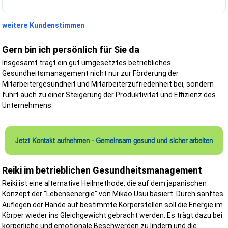
Bereits vor Baubeginn unterstützen wir Sie durch:
weitere Kundenstimmen
Erstellung des Sicherheits- und Gesundheitsschutzplans (Si
Plan)
Beratung bei der Planung sicherer Bauabläufe
Gern bin ich persönlich für Sie da
Erstellung der Vorankündigung
Insgesamt trägt ein gut umgesetztes betriebliches
Mitwirkung bei der Unterlage für spätere Arbeiten
Ermittlung möglicher Gefährdungen
Gesundheitsmanagement nicht nur zur Förderung der
Abstimmung der Schutzmaßnahmen
Mitarbeitergesundheit und Mitarbeiterzufriedenheit bei, sondern
führt auch zu einer Steigerung der Produktivität und Effizienz des
Eine gute Planung spart später Zeit, Geld und vermeidet unnötige
Unternehmens
Risiken.
Während der Bauausführung
Während der Bauarbeiten übernehmen wir unter anderem:
Jetzt Kontakt aufnehmen - Gemeinsam gesund und sicher arbeiten
regelmäßige Baustellenbegehungen
Koordination aller beteiligten Unternehmen
Reiki im betrieblichen Gesundheitsmanagement
Überprüfung der Einhaltung des SiGe-Plans
Dokumentation der Begehungen
Reiki ist eine alternative Heilmethode, die auf dem japanischen
Unterstützung der Bauleitung
Konzept der "Lebensenergie" von Mikao Usui basiert. Durch sanftes
Anpassung der Schutzmaßnahmen bei Änderungen
Beratung bei sicherheitsrelevanten Fragestellungen
Auflegen der Hände auf bestimmte Körperstellen soll die Energie im
Körper wieder ins Gleichgewicht gebracht werden. Es trägt dazu bei
Dabei arbeiten wir lösungsorientiert und partnerschaftlich mit allen
körperliche und emotionale Beschwerden zu lindern und die