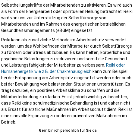
Beteiligten zusammen.
Selbstheilungskräfte der Mitarbeitenden zu aktivieren. Es wird auch
Kundenstimmen
als Form der Energiearbeit oder spirituellen Heilung betrachtet. Reiki
wird von uns zur Unterstützug der Selbstfürsorge von
Mitarbeitenden und im Rahmen des energetischen betrieblichen
Gesundheitsmanagements (eBGM) eingesetzt.
Reiki kann als zusätzliche Methode im Arbeitsschutz verwendet
Wir haben unser Bauprojekt begleiten lassen. Danke für die
werden, um das Wohlbefinden der Mitarbeiter durch Selbstfürsorge
Betreuung. Das nächste mal seid Ihr wieder am Start.
zu fördern oder Stress abzubauen. Es kann helfen, körperliche und
psychische Belastungen zu reduzieren und somit die Gesundheit
Jan H.
und Leistungsfähigkeit der Mitarbeiter zu verbessern.
Reiki oder
Humanenergetik wie z.B. der Chakrenausgleich
kann zum Beispiel
bei der Entspannung am Arbeitsplatz eingesetzt werden oder auch
bei der Bewältigung von belastenden Situationen unterstützen. Es
trägt dazu bei, ein positives Arbeitsklima zu schaffen und die
Mitarbeiterbindung zu stärken. Es ist jedoch wichtig zu beachten,
★★★★★
dass Reiki keine schulmedizinische Behandlung ist und daher nicht
als Ersatz für ärztliche Maßnahmen im Arbeitsschutz dient. Reki ist
Die Zusammenarbeit war von Anfang an professionell und
eine sinnvolle Ergänzung zu anderen präventiven Maßnahmen im
unkompliziert. Die Beratung war praxisnah und genau auf die
Betrieb.
Anforderungen unseres Unternehmens abgestimmt. Besonder
Gern bin ich persönlich für Sie da
beeindruckt hat uns...