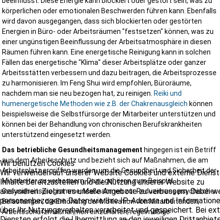
beeinflusst. Diese Energie kann blockiert oder gestört sein, was zu
schneller Erreichbarkeit
langjähriger Erfahrung im Arbeitsschutz
körperlichen oder emotionalen Beschwerden führen kann. Ebenfalls
praxisnahen Lösungen
wird davon ausgegangen, dass sich blockierten oder gestörten
rechtssicherer Dokumentation
Energien in Büro- oder Arbeitsräumen "festsetzen" können, was zu
wirtschaftlichem Blick auf Ihr Bauprojekt
einer ungünstigen Beeinflussung der Arbeitsatmosphäre in diesen
Räumen führen kann. Eine energetische Reinigung kann in solchen
Wir verstehen uns nicht als Kontrolleur, sondern als Partner für ein
Fällen das energetische "Klima" dieser Arbeitsplätze oder ganzer
sicheren und erfolgreichen Bauablauf.
Arbeitsstätten verbessern und dazu beitragen, die Arbeitsprozesse
zu harmonisieren. Im Feng Shui wird empfohlen, Büroräume,
nachdem man sie neu bezogen hat, zu reinigen.
Reiki und
Jetzt Angebot anfordern und Ihr Bauprojekt professionell absichern!
humenergetische Methoden wie z.B. der Chakrenausgleich
können
beispielsweise die Selbstfürsorge der Mitarbeiter unterstützen und
Für welche Bauprojekte bieten wir SiGeKo-Leistunge
können bei der Behandlung von chronischen Berufskrankheiten
an?
unterstützend eingesetzt werden.
Unsere Leistungen eignen sich unter anderem für:
Das betriebliche Gesundheitsmanagement
hingegen ist ein Betriff
aus dem Arbeitsschutz und bezieht sich auf Maßnahmen, die am
Wir benutzen Cookies
Wohnungsbau
Arbeitsplatz ergriffen werden, um die Gesundheit und Sicherheit der
Wir verwenden auf unserer Website Cookies und externe Dienst
Gewerbebauten
Industrieanlagen
Mitarbeiter zu verbessern. Dazu gehören zum Beispiel
Inhalte bereitzustellen und die Nutzung unserer Website zu
öffentliche Bauvorhaben
analysieren. Ziel ist es unsere Angebote zu verbessern. Dabei 
Gesundheitsprogramme, Maßnahmen zur Reduzierung psychischer
Umbauten
personenbezogene Daten wie Ihre IP-Adresse und Information
Belastungen, die Erhöhung der Motivation von Mitarbeitenden,
Sanierungen
über Ihr Nutzungsverhalten verarbeitet und gespeichert. Bei ex
Arbeitsschutzmaßnahmen einzuhalten, regelmäßige
Infrastrukturprojekte
Diensten erfolgt die Übermittlung an den jeweiligen Drittanbiete
kommunale Bauvorhaben