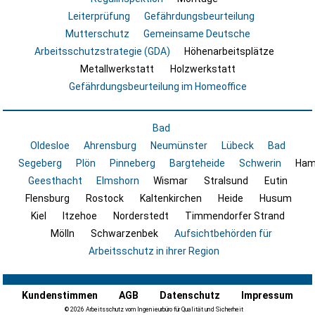
Leiterprüfung
Gefährdungsbeurteilung
Mutterschutz
Gemeinsame Deutsche
Arbeitsschutzstrategie (GDA)
Höhenarbeitsplätze
Metallwerkstatt
Holzwerkstatt
Gefährdungsbeurteilung im Homeoffice
Bad
Oldesloe
Ahrensburg
Neumünster
Lübeck
Bad
Segeberg
Plön
Pinneberg
Bargteheide
Schwerin
Ham
Geesthacht
Elmshorn
Wismar
Stralsund
Eutin
Flensburg
Rostock
Kaltenkirchen
Heide
Husum
Kiel
Itzehoe
Norderstedt
Timmendorfer Strand
Mölln
Schwarzenbek
Aufsichtbehörden für
Arbeitsschutz in ihrer Region
Kundenstimmen
AGB
Datenschutz
Impressum
© 2026 Arbeitsschutz vom Ingenieurbüro für Qualität und Sicherheit