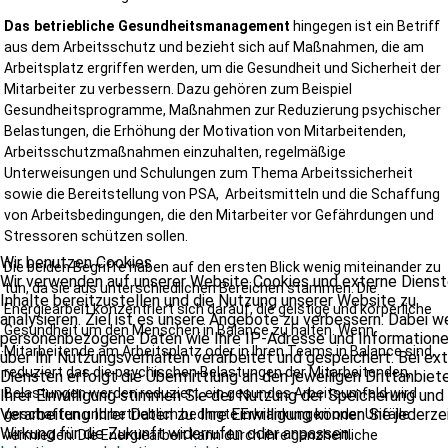
Das betriebliche Gesundheitsmanagement
hingegen ist ein Betriff
aus dem Arbeitsschutz und bezieht sich auf Maßnahmen, die am
Arbeitsplatz ergriffen werden, um die Gesundheit und Sicherheit der
Mitarbeiter zu verbessern. Dazu gehören zum Beispiel
Gesundheitsprogramme, Maßnahmen zur Reduzierung psychischer
Belastungen, die Erhöhung der Motivation von Mitarbeitenden,
Arbeitsschutzmaßnahmen einzuhalten, regelmäßige
Unterweisungen und Schulungen zum Thema Arbeitssicherheit
sowie die Bereitstellung von PSA, Arbeitsmitteln und die Schaffung
von Arbeitsbedingungen, die den Mitarbeiter vor Gefährdungen und
Stressoren schützen sollen.
Wir benutzen Cookies
Die beiden Begriffe haben auf den ersten Blick wenig miteinander zu
Wir verwenden auf unserer Website Cookies und externe Dienst
tun, da sie aus unterschiedlichen Bereichen stammen. Die
Inhalte bereitzustellen und die Nutzung unserer Website zu
Energiearbeit konzentriert sich darauf, die geistige und körperliche
analysieren. Ziel ist es unsere Angebote zu verbessern. Dabei 
Gesundheit um den Menschen in Balance zu halten. Wenn
personenbezogene Daten wie Ihre IP-Adresse und Information
Mitarbeitende am Arbeitsplatz oder in Ihren Teams in Balance sind,
über Ihr Nutzungsverhalten verarbeitet und gespeichert. Bei ex
reduziert das die psychischen Belastungen der Mitarbeitenden,
Diensten erfolgt die Übermittlung an den jeweiligen Drittanbiete
Belastungen werden reduziert, ein gesundes Arbeitsumfeld wird
Ihrer Einwilligung stimmen Sie der Nutzung der Speicherung und
Verarbeitung Ihrer Daten zu. Ihre Einwilligung können Sie jederze
geschaffen und betrieblich bedingte Erkrankungen oder Unfälle
Wirkung für die Zukunft widerrufen oder anpassen.
vermieden. Die Energiearbeit kann durch ihre ganzheitliche