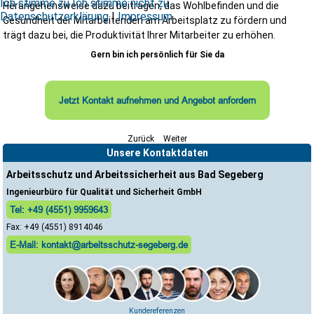
Ich stimme zu
Ich stimme nicht zu
Herangehensweise dazu beitragen, das Wohlbefinden und die
Datenschutzerklärung
|
Impressum
Gesundheit der Mitarbeitenden am Arbeitsplatz zu fördern und
trägt dazu bei, die Produktivität Ihrer Mitarbeiter zu erhöhen.
Gern bin ich persönlich für Sie da
Jetzt Kontakt aufnehmen und Angebot anfordern
Zurück
Weiter
Unsere Kontaktdaten
Arbeitsschutz und Arbeitssicherheit aus Bad Segeberg
Ingenieurbüro für Qualität und Sicherheit GmbH
Tel: +49 (4551) 9959643
Fax: +49 (4551) 8914046
E-Mail: kontakt@arbeitsschutz-segeberg.de
Kundereferenzen