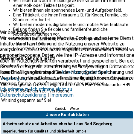
Wir freuen uns auf Ihre baldige aktive Mitarbeit im Rahmen
einer Voll- oder Teilzeittätigkeit.
Wir bieten Ihnen ein spannendes Lern- und Aufgabenfeld.
Eine Tätigkeit, die Ihnen Freiraum z.B. für Kinder, Familie, Job,
Studium etc. bietet.
Wir bieten moderne, digitalisierte und mobile Arbeitsabläufe.
Bei uns finden Sie flexible und familienfreundliche
Wir benutzen Cookies
Arbeitsbedingungen vor.
Wir verwenden auf unserer Website Cookies und externe Dienst
Wir schätzen Leistung und fördern Sie gern in Ihren
Inhalte bereitzustellen und die Nutzung unserer Website zu
zukünftigen Zielen.
Ein Umfeld, in dem ein voneinander Lernen gelebte Praxis ist.
analysieren. Ziel ist es unsere Angebote zu verbessern. Dabei 
personenbezogene Daten wie Ihre IP-Adresse und Information
Bewerben Sie sich jetzt!
über Ihr Nutzungsverhalten verarbeitet und gespeichert. Bei ex
Senden Sie uns am besten gleich heute Ihre Bewerbung
Diensten erfolgt die Übermittlung an den jeweiligen Drittanbiete
Ihrer Einwilligung stimmen Sie der Nutzung der Speicherung und
ausschließlich online als pdf an
bewerbung@arbeitsschutz-
Verarbeitung Ihrer Daten zu. Ihre Einwilligung können Sie jederze
segeberg.de
mit Lebenslauf, eventuellen Qualifikationsnachweisen
Wirkung für die Zukunft widerrufen oder anpassen.
oder Zeugnissen zu. Für fragen steht Ihnen Herr Peschke unter +49
Ich stimme zu
Ich stimme nicht zu
(4551) 9959643 gern zur Verfügung.
Datenschutzerklärung
|
Impressum
Wir sind gespannt auf Sie!
Zurück
Weiter
Unsere Kontaktdaten
Arbeitsschutz und Arbeitssicherheit aus Bad Segeberg
Ingenieurbüro für Qualität und Sicherheit GmbH