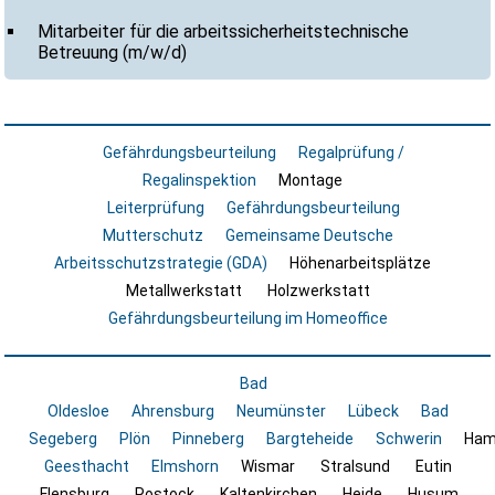
Mitarbeiter für die arbeitssicherheitstechnische
Betreuung (m/w/d)
Gefährdungsbeurteilung
Regalprüfung /
Regalinspektion
Montage
Leiterprüfung
Gefährdungsbeurteilung
Mutterschutz
Gemeinsame Deutsche
Arbeitsschutzstrategie (GDA)
Höhenarbeitsplätze
Metallwerkstatt
Holzwerkstatt
Gefährdungsbeurteilung im Homeoffice
Bad
Oldesloe
Ahrensburg
Neumünster
Lübeck
Bad
Segeberg
Plön
Pinneberg
Bargteheide
Schwerin
Ham
Geesthacht
Elmshorn
Wismar
Stralsund
Eutin
Flensburg
Rostock
Kaltenkirchen
Heide
Husum