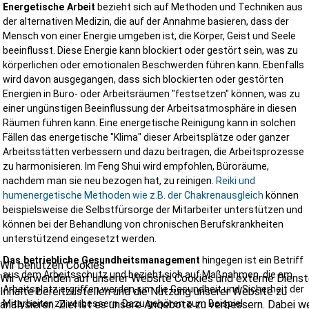
persönlicher Betreuung
Energetische Arbeit
bezieht sich auf Methoden und Techniken aus
schneller Erreichbarkeit
der alternativen Medizin, die auf der Annahme basieren, dass der
langjähriger Erfahrung im Arbeitsschutz
Mensch von einer Energie umgeben ist, die Körper, Geist und Seele
praxisnahen Lösungen
beeinflusst. Diese Energie kann blockiert oder gestört sein, was zu
rechtssicherer Dokumentation
körperlichen oder emotionalen Beschwerden führen kann. Ebenfalls
wirtschaftlichem Blick auf Ihr Bauprojekt
wird davon ausgegangen, dass sich blockierten oder gestörten
Wir verstehen uns nicht als Kontrolleur, sondern als Partner für ein
Energien in Büro- oder Arbeitsräumen "festsetzen" können, was zu
sicheren und erfolgreichen Bauablauf.
einer ungünstigen Beeinflussung der Arbeitsatmosphäre in diesen
Räumen führen kann. Eine energetische Reinigung kann in solchen
Fällen das energetische "Klima" dieser Arbeitsplätze oder ganzer
Arbeitsstätten verbessern und dazu beitragen, die Arbeitsprozesse
Jetzt Angebot anfordern und Ihr Bauprojekt professionell absichern!
zu harmonisieren. Im Feng Shui wird empfohlen, Büroräume,
nachdem man sie neu bezogen hat, zu reinigen.
Reiki und
Für welche Bauprojekte bieten wir SiGeKo-Leistunge
humenergetische Methoden wie z.B. der Chakrenausgleich
können
an?
beispielsweise die Selbstfürsorge der Mitarbeiter unterstützen und
können bei der Behandlung von chronischen Berufskrankheiten
Unsere Leistungen eignen sich unter anderem für:
unterstützend eingesetzt werden.
Wohnungsbau
Gewerbebauten
Das betriebliche Gesundheitsmanagement
hingegen ist ein Betriff
Wir benutzen Cookies
Industrieanlagen
aus dem Arbeitsschutz und bezieht sich auf Maßnahmen, die am
Wir verwenden auf unserer Website Cookies und externe Dienst
öffentliche Bauvorhaben
Arbeitsplatz ergriffen werden, um die Gesundheit und Sicherheit der
Inhalte bereitzustellen und die Nutzung unserer Website zu
Umbauten
Sanierungen
analysieren. Ziel ist es unsere Angebote zu verbessern. Dabei 
Mitarbeiter zu verbessern. Dazu gehören zum Beispiel