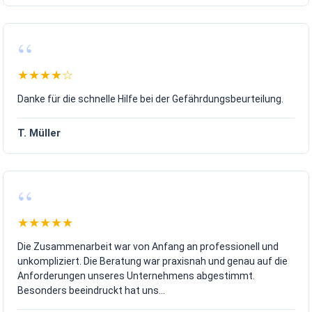
Absturzgefahren
Arbeiten in engen Bereichen
Kran- und Hebearbeiten
Elektrische Gefährdungen
Verkehrswege auf der Baustelle
★★★★☆
Gleichzeitige Arbeiten verschiedener Unternehmen
Danke für die schnelle Hilfe bei der Gefährdungsbeurteilung.
Ein erfahrener SiGeKo erkennt diese Gefährdungen bereits in der
Planungsphase und entwickelt gemeinsam mit allen Beteiligten
praktikable Lösungen.
T. Müller
Das Ergebnis:
weniger Unfälle
weniger Unterbrechungen
bessere Zusammenarbeit
höhere Rechtssicherheit
wirtschaftlichere Bauabläufe
★★★★★
Die Zusammenarbeit war von Anfang an professionell und
unkompliziert. Die Beratung war praxisnah und genau auf die
Ihr Bauprojekt von Anfang an professionell absichern!
Anforderungen unseres Unternehmens abgestimmt.
Besonders beeindruckt hat uns...
Unsere Leistungen als SiGeKo