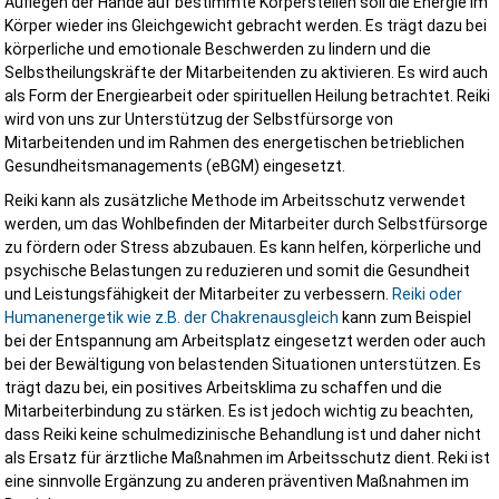
Auflegen der Hände auf bestimmte Körperstellen soll die Energie im
Dabei arbeiten wir lösungsorientiert und partnerschaftlich mit allen
Körper wieder ins Gleichgewicht gebracht werden. Es trägt dazu bei
Beteiligten zusammen.
körperliche und emotionale Beschwerden zu lindern und die
Kundenstimmen
Selbstheilungskräfte der Mitarbeitenden zu aktivieren. Es wird auch
als Form der Energiearbeit oder spirituellen Heilung betrachtet. Reiki
wird von uns zur Unterstützug der Selbstfürsorge von
Mitarbeitenden und im Rahmen des energetischen betrieblichen
Gesundheitsmanagements (eBGM) eingesetzt.
Wir haben unser Bauprojekt begleiten lassen. Danke für die
Reiki kann als zusätzliche Methode im Arbeitsschutz verwendet
Betreuung. Das nächste mal seid Ihr wieder am Start.
werden, um das Wohlbefinden der Mitarbeiter durch Selbstfürsorge
zu fördern oder Stress abzubauen. Es kann helfen, körperliche und
Jan H.
psychische Belastungen zu reduzieren und somit die Gesundheit
und Leistungsfähigkeit der Mitarbeiter zu verbessern.
Reiki oder
Humanenergetik wie z.B. der Chakrenausgleich
kann zum Beispiel
bei der Entspannung am Arbeitsplatz eingesetzt werden oder auch
bei der Bewältigung von belastenden Situationen unterstützen. Es
trägt dazu bei, ein positives Arbeitsklima zu schaffen und die
★★★★☆
Mitarbeiterbindung zu stärken. Es ist jedoch wichtig zu beachten,
dass Reiki keine schulmedizinische Behandlung ist und daher nicht
Danke für die schnelle Hilfe bei der Gefährdungsbeurteilung.
als Ersatz für ärztliche Maßnahmen im Arbeitsschutz dient. Reki ist
eine sinnvolle Ergänzung zu anderen präventiven Maßnahmen im
T. Müller