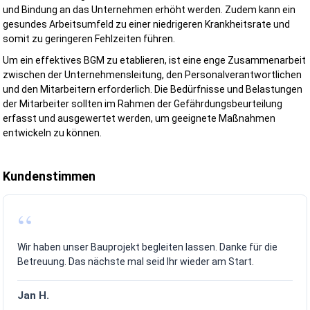
und Bindung an das Unternehmen erhöht werden. Zudem kann ein
gesundes Arbeitsumfeld zu einer niedrigeren Krankheitsrate und
Jetzt Beratung anfragen und Ihr sicheres Bauprojekt umsetzen
somit zu geringeren Fehlzeiten führen.
Um ein effektives BGM zu etablieren, ist eine enge Zusammenarbeit
zwischen der Unternehmensleitung, den Personalverantwortlichen
Was ist ein SiGeKo?
und den Mitarbeitern erforderlich. Die Bedürfnisse und Belastungen
Der Sicherheits- und Gesundheitsschutzkoordinator (SiGeKo)
der Mitarbeiter sollten im Rahmen der Gefährdungsbeurteilung
übernimmt die Koordination aller Maßnahmen des Arbeits- und
erfasst und ausgewertet werden, um geeignete Maßnahmen
Gesundheitsschutzes auf Baustellen, auf denen mehrere Untern
entwickeln zu können.
tätig werden.
Grundlage hierfür ist die Baustellenverordnung (BaustellV). Bereits 
Kundenstimmen
Bauvorhaben mit mehreren Arbeitgebern kann die Bestellung eines
geeigneten SiGeKo erforderlich sein. Ziel ist es, Gefährdungen frühz
zu erkennen und die Zusammenarbeit aller Beteiligten sicher zu
koordinieren.
Warum ist ein SiGeKo wichtig?
Wir haben unser Bauprojekt begleiten lassen. Danke für die
Viele Unfälle auf Baustellen entstehen nicht durch einzelne Fehler,
Betreuung. Das nächste mal seid Ihr wieder am Start.
sondern durch mangelnde Abstimmung zwischen verschiedenen
Gewerken.
Jan H.
Typische Risiken sind beispielsweise: