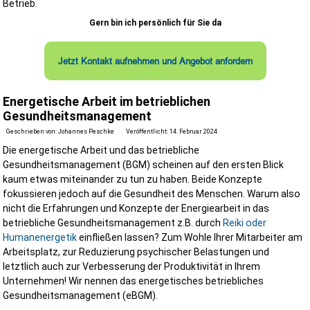
Betrieb.
Gern bin ich persönlich für Sie da
Jetzt Kontakt aufnehmen und Angebot anfordern
★★★★★
Energetische Arbeit im betrieblichen
Die Zusammenarbeit war von Anfang an professionell und
Gesundheitsmanagement
unkompliziert. Die Beratung war praxisnah und genau auf die
Geschrieben von:
Johannes Peschke
Veröffentlicht: 14. Februar 2024
Anforderungen unseres Unternehmens abgestimmt. Besonder
Die energetische Arbeit und das betriebliche
beeindruckt hat uns...
Gesundheitsmanagement (BGM) scheinen auf den ersten Blick
kaum etwas miteinander zu tun zu haben. Beide Konzepte
Franz S.
fokussieren jedoch auf die Gesundheit des Menschen. Warum also
nicht die Erfahrungen und Konzepte der Energiearbeit in das
betriebliche Gesundheitsmanagement z.B. durch
Reiki oder
weitere Kundenstimmen
Humanenergetik
einfließen lassen? Zum Wohle Ihrer Mitarbeiter am
Arbeitsplatz, zur Reduzierung psychischer Belastungen und
Ihre Vorteile in der Zusammenarbeit mit uns
letztlich auch zur Verbesserung der Produktivität in Ihrem
Wir kennen die Anforderungen kleiner und großer Bauvorhaben. Uns
Unternehmen! Wir nennen das energetisches betriebliches
Kunden profitieren von:
Gesundheitsmanagement (eBGM).