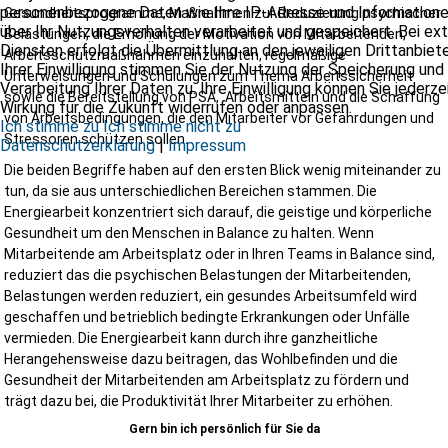
Infrastrukturprojekte
personenbezogene Daten wie Ihre IP-Adresse und Information
Gesundheitsprogramme, Maßnahmen zur Reduzierung psychischer
kommunale Bauvorhaben
über Ihr Nutzungsverhalten verarbeitet und gespeichert. Bei ex
Belastungen, die Erhöhung der Motivation von Mitarbeitenden,
Diensten erfolgt die Übermittlung an den jeweiligen Drittanbiete
Arbeitsschutzmaßnahmen einzuhalten, regelmäßige
Ganz gleich, ob kleines Bauprojekt oder Großbaustelle – wir
Ihrer Einwilligung stimmen Sie der Nutzung der Speicherung und
Unterweisungen und Schulungen zum Thema Arbeitssicherheit
unterstützen Sie individuell und bedarfsgerecht.
Verarbeitung Ihrer Daten zu. Ihre Einwilligung können Sie jederze
sowie die Bereitstellung von PSA, Arbeitsmitteln und die Schaffung
Warum sich eine frühzeitige Beauftragung lohnt
Wirkung für die Zukunft widerrufen oder anpassen.
von Arbeitsbedingungen, die den Mitarbeiter vor Gefährdungen und
Ich stimme zu
Ich stimme nicht zu
Je früher ein SiGeKo eingebunden wird, desto besser können Risike
Stressoren schützen sollen.
Datenschutzerklärung
|
Impressum
vermieden werden. Eine frühzeitige Koordination ermöglicht:
Die beiden Begriffe haben auf den ersten Blick wenig miteinander zu
optimierte Bauabläufe
tun, da sie aus unterschiedlichen Bereichen stammen. Die
weniger Nachträge
Energiearbeit konzentriert sich darauf, die geistige und körperliche
geringere Unfallgefahr
Gesundheit um den Menschen in Balance zu halten. Wenn
bessere Zusammenarbeit der Gewerke
Mitarbeitende am Arbeitsplatz oder in Ihren Teams in Balance sind,
höhere Planungssicherheit
reduziert das die psychischen Belastungen der Mitarbeitenden,
weniger Haftungsrisiken
Belastungen werden reduziert, ein gesundes Arbeitsumfeld wird
Sicherheit beginnt nicht auf der Baustelle – sondern bereits am
geschaffen und betrieblich bedingte Erkrankungen oder Unfälle
Planungstisch.
vermieden. Die Energiearbeit kann durch ihre ganzheitliche
Herangehensweise dazu beitragen, das Wohlbefinden und die
Wir sorgen für eine sichere Baustelle als Ihr SiGeKo 
Gesundheit der Mitarbeitenden am Arbeitsplatz zu fördern und
Schleswig-Holstein
trägt dazu bei, die Produktivität Ihrer Mitarbeiter zu erhöhen.
Ob Neubau, Umbau oder Sanierung, wir sorgen dafür, dass Ihr Proje
Gern bin ich persönlich für Sie da
sicher, effizient und rechtskonform umgesetzt wird. Planen Sie ein