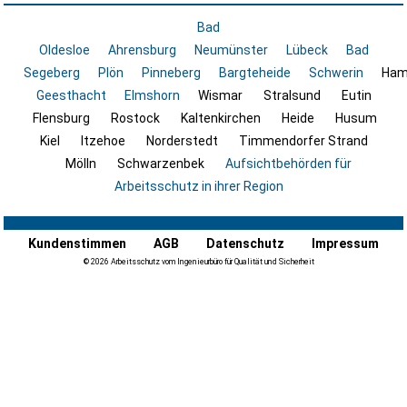
Bad
Oldesloe
Ahrensburg
Neumünster
Lübeck
Bad
Segeberg
Plön
Pinneberg
Bargteheide
Schwerin
Ham
Geesthacht
Elmshorn
Wismar
Stralsund
Eutin
Flensburg
Rostock
Kaltenkirchen
Heide
Husum
Kiel
Itzehoe
Norderstedt
Timmendorfer Strand
Mölln
Schwarzenbek
Aufsichtbehörden für
Arbeitsschutz in ihrer Region
Kundenstimmen
AGB
Datenschutz
Impressum
© 2026 Arbeitsschutz vom Ingenieurbüro für Qualität und Sicherheit