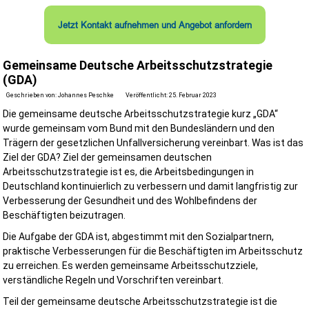
Bauvorhaben und benötigen einen SiGeKo in Schleswig-Holstein,
Hamburg oder Mecklenburg-Vorpommern? Nehmen Sie noch heut
Jetzt Kontakt aufnehmen und Angebot anfordern
Kontakt mit uns auf. Gemeinsam schaffen wir die Grundlage für ein
sichere Baustelle, einen reibungslosen Bauablauf und den erfolgre
Abschluss Ihres Projekts.
Gemeinsame Deutsche Arbeitsschutzstrategie
(GDA)
Geschrieben von:
Johannes Peschke
Veröffentlicht: 25. Februar 2023
Jetzt anfragen und Ihr Bauprojekt professionell absichern!
Die gemeinsame deutsche Arbeitsschutzstrategie kurz „GDA“
wurde gemeinsam vom Bund mit den Bundesländern und den
Trägern der gesetzlichen Unfallversicherung vereinbart. Was ist das
Ziel der GDA? Ziel der gemeinsamen deutschen
Arbeitsschutzstrategie ist es, die Arbeitsbedingungen in
Deutschland kontinuierlich zu verbessern und damit langfristig zur
Verbesserung der Gesundheit und des Wohlbefindens der
Beschäftigten beizutragen.
Die Aufgabe der GDA ist, abgestimmt mit den Sozialpartnern,
praktische Verbesserungen für die Beschäftigten im Arbeitsschutz
zu erreichen. Es werden gemeinsame Arbeitsschutzziele,
verständliche Regeln und Vorschriften vereinbart.
Teil der gemeinsame deutsche Arbeitsschutzstrategie ist die