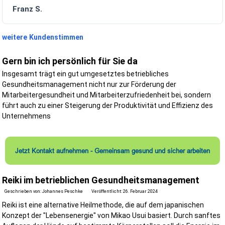
Franz S.
Wir begleiten Ihr Bauprojekt von der ersten Planung bis zur Fertigste
Bereits vor Baubeginn unterstützen wir Sie durch:
weitere Kundenstimmen
Erstellung des Sicherheits- und Gesundheitsschutzplans (Si
Plan)
Beratung bei der Planung sicherer Bauabläufe
Gern bin ich persönlich für Sie da
Erstellung der Vorankündigung
Insgesamt trägt ein gut umgesetztes betriebliches
Mitwirkung bei der Unterlage für spätere Arbeiten
Ermittlung möglicher Gefährdungen
Gesundheitsmanagement nicht nur zur Förderung der
Abstimmung der Schutzmaßnahmen
Mitarbeitergesundheit und Mitarbeiterzufriedenheit bei, sondern
führt auch zu einer Steigerung der Produktivität und Effizienz des
Eine gute Planung spart später Zeit, Geld und vermeidet unnötige
Unternehmens
Risiken.
Während der Bauausführung
Während der Bauarbeiten übernehmen wir unter anderem:
Jetzt Kontakt aufnehmen - Gemeinsam gesund und sicher arbeiten
regelmäßige Baustellenbegehungen
Koordination aller beteiligten Unternehmen
Reiki im betrieblichen Gesundheitsmanagement
Überprüfung der Einhaltung des SiGe-Plans
Dokumentation der Begehungen
Geschrieben von:
Johannes Peschke
Veröffentlicht: 26. Februar 2024
Unterstützung der Bauleitung
Anpassung der Schutzmaßnahmen bei Änderungen
Reiki ist eine alternative Heilmethode, die auf dem japanischen
Beratung bei sicherheitsrelevanten Fragestellungen
Konzept der "Lebensenergie" von Mikao Usui basiert. Durch sanftes