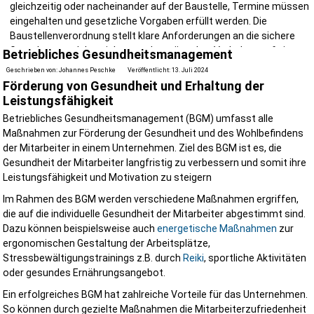
gleichzeitig oder nacheinander auf der Baustelle, Termine müssen
eingehalten und gesetzliche Vorgaben erfüllt werden. Die
Baustellenverordnung stellt klare Anforderungen an die sichere
Gestaltung und das sichere und gewünschte Verhalten auf einer
Betriebliches Gesundheitsmanagement
Baustelle. Die
R
egeln zum
A
rbeitsschutz auf
B
austellen RAB 31 bis
Geschrieben von:
Johannes Peschke
Veröffentlicht: 13. Juli 2024
33 präzisieren die BauStV während die RAB 30 einen
Förderung von Gesundheit und Erhaltung der
Arbeitsschutzkoordination vorsieht. Genau hier kommt der "Sicher
Leistungsfähigkeit
und Gesundheitsschutzkoordinator (SiGeKo)" ins Spiel. Mit einer
Betriebliches Gesundheitsmanagement (BGM) umfasst alle
professionellen Sicherheits- und Gesundheitsschutzkoordination
Maßnahmen zur Förderung der Gesundheit und des Wohlbefindens
sorgen wir in Ihrem Auftrag für den Schutz aller Beschäftigten auf I
der Mitarbeiter in einem Unternehmen. Ziel des BGM ist es, die
Baustelle und reduzieren gleichzeitig Haftungsrisiken, vermeiden
Gesundheit der Mitarbeiter langfristig zu verbessern und somit ihre
Bauverzögerungen und schaffen einen reibungslosen Bauablauf.
Leistungsfähigkeit und Motivation zu steigern
Wir machen das!
Im Rahmen des BGM werden verschiedene Maßnahmen ergriffen,
die auf die individuelle Gesundheit der Mitarbeiter abgestimmt sind.
kurzfristige Termine
alle Anforderungen der Baustellenverordnung erfüllt
Dazu können beispielsweise auch
energetische Maßnahmen
zur
Betreuung von der Planung bis zur Fertigstellung
ergonomischen Gestaltung der Arbeitsplätze,
regionaler Ansprechpartner
Stressbewältigungstrainings z.B. durch
Reiki
, sportliche Aktivitäten
oder gesundes Ernährungsangebot.
Wir unterstützt Sie als Bauherr, Architekt, Projektsteuerer oder
Unternehmer mit einer praxisnahen und kompetenten SiGeKo-Betr
Ein erfolgreiches BGM hat zahlreiche Vorteile für das Unternehmen.
in Schleswig-Holstein und der Region.
So können durch gezielte Maßnahmen die Mitarbeiterzufriedenheit