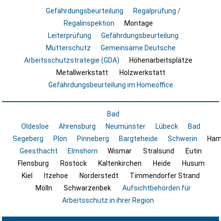
Gefährdungsbeurteilung
Regalprüfung /
Regalinspektion
Montage
Leiterprüfung
Gefährdungsbeurteilung
Mutterschutz
Gemeinsame Deutsche
Arbeitsschutzstrategie (GDA)
Höhenarbeitsplätze
Metallwerkstatt
Holzwerkstatt
Gefährdungsbeurteilung im Homeoffice
Bad
Oldesloe
Ahrensburg
Neumünster
Lübeck
Bad
Segeberg
Plön
Pinneberg
Bargteheide
Schwerin
Ham
Geesthacht
Elmshorn
Wismar
Stralsund
Eutin
Flensburg
Rostock
Kaltenkirchen
Heide
Husum
Kiel
Itzehoe
Norderstedt
Timmendorfer Strand
Mölln
Schwarzenbek
Aufsichtbehörden für
Arbeitsschutz in ihrer Region