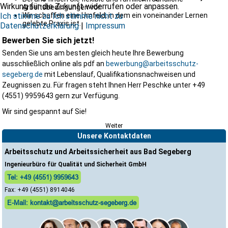
Wirkung für die Zukunft widerrufen oder anpassen.
Arbeitsbedingungen vor.
Ich stimme zu
Ich stimme nicht zu
Wir schaffen eine Umfeld, in dem ein voneinander Lernen
gelebte Praxis ist.
Datenschutzerklärung
|
Impressum
Bewerben Sie sich jetzt!
Senden Sie uns am besten gleich heute Ihre Bewerbung
ausschließlich online als pdf an
bewerbung@arbeitsschutz-
segeberg.de
mit Lebenslauf, Qualifikationsnachweisen und
Zeugnissen zu. Für fragen steht Ihnen Herr Peschke unter +49
(4551) 9959643 gern zur Verfügung.
Wir sind gespannt auf Sie!
Weiter
Unsere Kontaktdaten
Arbeitsschutz und Arbeitssicherheit aus Bad Segeberg
Ingenieurbüro für Qualität und Sicherheit GmbH
Tel: +49 (4551) 9959643
Fax: +49 (4551) 8914046
E-Mail: kontakt@arbeitsschutz-segeberg.de