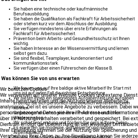
Sie haben eine technische oder kaufmännische
Berufsausbildung.
Sie haben die Qualifikation als Fachkraft für Arbeitssicherheit
oder stehen kurz vor dem Abschluss der Ausbildung.
Sie verfügen mindestens über erste Erfahrungen als
Fachkraft für Arbeitssicherheit.
Prävention beim Arbeits- und Gesundheitsschutz ist Ihnen
wichtig.
Sie haben Interesse an der Wissensvermittlung und lernen
selbst gern dazu.
Sie sind flexibel, Teamplayer, kundenorientiert und
kommunikationsstark.
Sie verfügen über einen Führerschein der Klasse B.
Was können Sie von uns erwarten
Wir freuen uns auf Ihre baldige aktive Mitarbeit! Ihr Start mit
Wir benutzen Cookies
uns ist auf jeden Fall die richtige Entscheidung.
Wir verwenden auf unserer Website Cookies und externe Dienst
Wir bieten Ihnen ein spannendes Aufgabenfeld und Aufgaben
Inhalte bereitzustellen und die Nutzung unserer Website zu
in denen Sie sich persönlich und beruflich weiterentwickeln
analysieren. Ziel ist es unsere Angebote zu verbessern. Dabei 
können.
personenbezogene Daten wie Ihre IP-Adresse und Information
Gegebenenfalls ermöglichen wir Ihnen den beruflichen
Wiedereinstieg.
über Ihr Nutzungsverhalten verarbeitet und gespeichert. Bei ex
Wir schätzen Leistung und fördern Sie gern in Ihren Zielen.
Diensten erfolgt die Übermittlung an den jeweiligen Drittanbiete
Es erwarten Sie moderne, digitalisierte und mobile
Ihrer Einwilligung stimmen Sie der Nutzung der Speicherung und
Arbeitsabläufe.
Verarbeitung Ihrer Daten zu. Ihre Einwilligung können Sie jederze
Bei uns finden Sie flexible und familienfreundliche