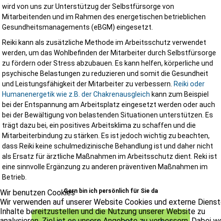
wird von uns zur Unterstützug der Selbstfürsorge von
Mitarbeitenden und im Rahmen des energetischen betrieblichen
Gesundheitsmanagements (eBGM) eingesetzt.
Reiki kann als zusätzliche Methode im Arbeitsschutz verwendet
werden, um das Wohlbefinden der Mitarbeiter durch Selbstfürsorge
zu fördern oder Stress abzubauen. Es kann helfen, körperliche und
psychische Belastungen zu reduzieren und somit die Gesundheit
und Leistungsfähigkeit der Mitarbeiter zu verbessern.
Reiki oder
Humanenergetik wie z.B. der Chakrenausgleich
kann zum Beispiel
bei der Entspannung am Arbeitsplatz eingesetzt werden oder auch
bei der Bewältigung von belastenden Situationen unterstützen. Es
trägt dazu bei, ein positives Arbeitsklima zu schaffen und die
Mitarbeiterbindung zu stärken. Es ist jedoch wichtig zu beachten,
dass Reiki keine schulmedizinische Behandlung ist und daher nicht
als Ersatz für ärztliche Maßnahmen im Arbeitsschutz dient. Reki ist
eine sinnvolle Ergänzung zu anderen präventiven Maßnahmen im
Betrieb.
Gern bin ich persönlich für Sie da
Wir benutzen Cookies
Wir verwenden auf unserer Website Cookies und externe Dienst
Inhalte bereitzustellen und die Nutzung unserer Website zu
analysieren. Ziel ist es unsere Angebote zu verbessern. Dabei 