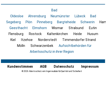
Bad
Oldesloe
Ahrensburg
Neumünster
Lübeck
Bad
Segeberg
Plön
Pinneberg
Bargteheide
Schwerin
Ham
Geesthacht
Elmshorn
Wismar
Stralsund
Eutin
Flensburg
Rostock
Kaltenkirchen
Heide
Husum
Kiel
Itzehoe
Norderstedt
Timmendorfer Strand
Mölln
Schwarzenbek
Aufsichtbehörden für
Arbeitsschutz in ihrer Region
Kundenstimmen
AGB
Datenschutz
Impressum
© 2026 Arbeitsschutz vom Ingenieurbüro für Qualität und Sicherheit