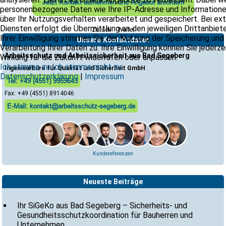
Jetzt Kontakt aufnehmen und Angebot anfordern
personenbezogene Daten wie Ihre IP-Adresse und Information
über Ihr Nutzungsverhalten verarbeitet und gespeichert. Bei ex
Diensten erfolgt die Übermittlung an den jeweiligen Drittanbiete
Zurück
Weiter
Ihrer Einwilligung stimmen Sie der Nutzung der Speicherung und
Unsere Kontaktdaten
Verarbeitung Ihrer Daten zu. Ihre Einwilligung können Sie jederze
Arbeitsschutz und Arbeitssicherheit aus Bad Segeberg
Wirkung für die Zukunft widerrufen oder anpassen.
Ich stimme zu
Ich stimme nicht zu
Ingenieurbüro für Qualität und Sicherheit GmbH
Datenschutzerklärung
|
Impressum
Tel: +49 (4551) 9959643
Fax: +49 (4551) 8914046
E-Mail: kontakt@arbeitsschutz-segeberg.de
Kundereferenzen
Neueste Beiträge
Ihr SiGeKo aus Bad Segeberg – Sicherheits- und
Gesundheitsschutzkoordination für Bauherren und
Unternehmen