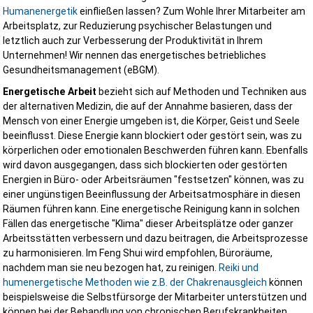
Humanenergetik
einfließen lassen? Zum Wohle Ihrer Mitarbeiter am
Arbeitsplatz, zur Reduzierung psychischer Belastungen und
letztlich auch zur Verbesserung der Produktivität in Ihrem
Unternehmen! Wir nennen das energetisches betriebliches
Gesundheitsmanagement (eBGM).
Energetische Arbeit
bezieht sich auf Methoden und Techniken aus
der alternativen Medizin, die auf der Annahme basieren, dass der
Mensch von einer Energie umgeben ist, die Körper, Geist und Seele
beeinflusst. Diese Energie kann blockiert oder gestört sein, was zu
körperlichen oder emotionalen Beschwerden führen kann. Ebenfalls
wird davon ausgegangen, dass sich blockierten oder gestörten
Energien in Büro- oder Arbeitsräumen "festsetzen" können, was zu
einer ungünstigen Beeinflussung der Arbeitsatmosphäre in diesen
Räumen führen kann. Eine energetische Reinigung kann in solchen
Fällen das energetische "Klima" dieser Arbeitsplätze oder ganzer
Arbeitsstätten verbessern und dazu beitragen, die Arbeitsprozesse
zu harmonisieren. Im Feng Shui wird empfohlen, Büroräume,
nachdem man sie neu bezogen hat, zu reinigen.
Reiki und
humenergetische Methoden wie z.B. der Chakrenausgleich
können
beispielsweise die Selbstfürsorge der Mitarbeiter unterstützen und
können bei der Behandlung von chronischen Berufskrankheiten