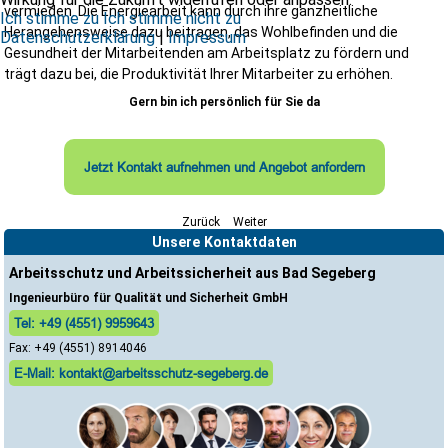
vermieden. Die Energiearbeit kann durch ihre ganzheitliche
Ich stimme zu
Ich stimme nicht zu
Herangehensweise dazu beitragen, das Wohlbefinden und die
Datenschutzerklärung
|
Impressum
Gesundheit der Mitarbeitenden am Arbeitsplatz zu fördern und
trägt dazu bei, die Produktivität Ihrer Mitarbeiter zu erhöhen.
Gern bin ich persönlich für Sie da
Jetzt Kontakt aufnehmen und Angebot anfordern
Zurück
Weiter
Unsere Kontaktdaten
Arbeitsschutz und Arbeitssicherheit aus Bad Segeberg
Ingenieurbüro für Qualität und Sicherheit GmbH
Tel: +49 (4551) 9959643
Fax: +49 (4551) 8914046
E-Mail: kontakt@arbeitsschutz-segeberg.de