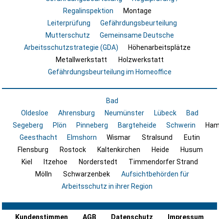
Regalinspektion
Montage
Leiterprüfung
Gefährdungsbeurteilung
Mutterschutz
Gemeinsame Deutsche
Arbeitsschutzstrategie (GDA)
Höhenarbeitsplätze
Metallwerkstatt
Holzwerkstatt
Gefährdungsbeurteilung im Homeoffice
Bad
Oldesloe
Ahrensburg
Neumünster
Lübeck
Bad
Segeberg
Plön
Pinneberg
Bargteheide
Schwerin
Ham
Geesthacht
Elmshorn
Wismar
Stralsund
Eutin
Flensburg
Rostock
Kaltenkirchen
Heide
Husum
Kiel
Itzehoe
Norderstedt
Timmendorfer Strand
Mölln
Schwarzenbek
Aufsichtbehörden für
Arbeitsschutz in ihrer Region
Kundenstimmen
AGB
Datenschutz
Impressum