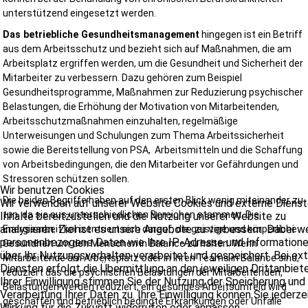
unterstützend eingesetzt werden.
Das betriebliche Gesundheitsmanagement
hingegen ist ein Betriff
aus dem Arbeitsschutz und bezieht sich auf Maßnahmen, die am
Arbeitsplatz ergriffen werden, um die Gesundheit und Sicherheit der
Mitarbeiter zu verbessern. Dazu gehören zum Beispiel
Gesundheitsprogramme, Maßnahmen zur Reduzierung psychischer
Belastungen, die Erhöhung der Motivation von Mitarbeitenden,
Arbeitsschutzmaßnahmen einzuhalten, regelmäßige
Unterweisungen und Schulungen zum Thema Arbeitssicherheit
sowie die Bereitstellung von PSA, Arbeitsmitteln und die Schaffung
von Arbeitsbedingungen, die den Mitarbeiter vor Gefährdungen und
Stressoren schützen sollen.
Wir benutzen Cookies
Die beiden Begriffe haben auf den ersten Blick wenig miteinander zu
Wir verwenden auf unserer Website Cookies und externe Dienst
tun, da sie aus unterschiedlichen Bereichen stammen. Die
Inhalte bereitzustellen und die Nutzung unserer Website zu
analysieren. Ziel ist es unsere Angebote zu verbessern. Dabei 
Energiearbeit konzentriert sich darauf, die geistige und körperliche
personenbezogene Daten wie Ihre IP-Adresse und Information
Gesundheit um den Menschen in Balance zu halten. Wenn
über Ihr Nutzungsverhalten verarbeitet und gespeichert. Bei ex
Mitarbeitende am Arbeitsplatz oder in Ihren Teams in Balance sind,
Diensten erfolgt die Übermittlung an den jeweiligen Drittanbiete
reduziert das die psychischen Belastungen der Mitarbeitenden,
Ihrer Einwilligung stimmen Sie der Nutzung der Speicherung und
Belastungen werden reduziert, ein gesundes Arbeitsumfeld wird
Verarbeitung Ihrer Daten zu. Ihre Einwilligung können Sie jederze
geschaffen und betrieblich bedingte Erkrankungen oder Unfälle
Wirkung für die Zukunft widerrufen oder anpassen.