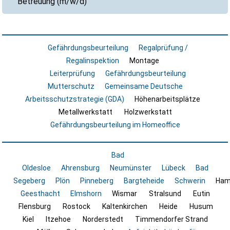
Betreuung (m/w/d)
Gefährdungsbeurteilung
Regalprüfung /
Regalinspektion
Montage
Leiterprüfung
Gefährdungsbeurteilung
Mutterschutz
Gemeinsame Deutsche
Arbeitsschutzstrategie (GDA)
Höhenarbeitsplätze
Metallwerkstatt
Holzwerkstatt
Gefährdungsbeurteilung im Homeoffice
Bad
Oldesloe
Ahrensburg
Neumünster
Lübeck
Bad
Segeberg
Plön
Pinneberg
Bargteheide
Schwerin
Ham
Geesthacht
Elmshorn
Wismar
Stralsund
Eutin
Flensburg
Rostock
Kaltenkirchen
Heide
Husum
Kiel
Itzehoe
Norderstedt
Timmendorfer Strand