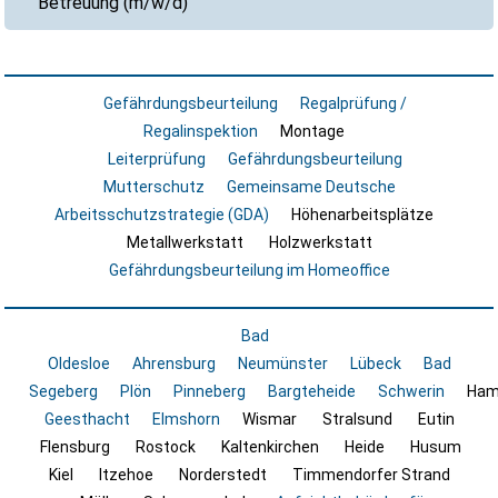
Betreuung (m/w/d)
Gefährdungsbeurteilung
Regalprüfung /
Regalinspektion
Montage
Leiterprüfung
Gefährdungsbeurteilung
Mutterschutz
Gemeinsame Deutsche
Arbeitsschutzstrategie (GDA)
Höhenarbeitsplätze
Metallwerkstatt
Holzwerkstatt
Gefährdungsbeurteilung im Homeoffice
Bad
Oldesloe
Ahrensburg
Neumünster
Lübeck
Bad
Segeberg
Plön
Pinneberg
Bargteheide
Schwerin
Ham
Geesthacht
Elmshorn
Wismar
Stralsund
Eutin
Flensburg
Rostock
Kaltenkirchen
Heide
Husum
Kiel
Itzehoe
Norderstedt
Timmendorfer Strand