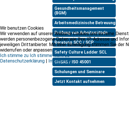
Gesundheitsmanagement
(BGM)
Arbeitsmedizinische Betreuung
Wir benutzen Cookies
Prüfung von Arbeitsmitteln
Wir verwenden auf unserer Website Cookies und externe Dienste,
werden personenbezogene Daten wie Ihre IP-Adresse und Informa
Beratung SCC / SCP
jeweiligen Drittanbieter. Mit Ihrer Einwilligung stimmen Sie der
widerrufen oder anpassen.
Safety Culture Ladder SCL
Ich stimme zu
Ich stimme nicht zu
Datenschutzerklärung
|
Impressum
OHSAS / ISO 45001
Schulungen und Seminare
Jetzt Kontakt aufnehmen