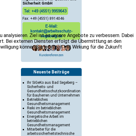
Sicherheit GmbH
Tel: +49 (4551) 9959643
Fax: +49 (4551) 8914046
E-Mail:
kontakt@arbeitsschutz-
 analysieren. Ziel ist es unsere Angebote zu verbessern. Dabei
segeberg.de
. Bei externen Diensten erfolgt die Übermittlung an den
nwilligung können Sie jederzeit mit Wirkung für die Zukunft
Kundereferenzen
Neueste Beiträge
Ihr SiGeKo aus Bad Segeberg –
Sicherheits- und
Gesundheitsschutzkoordination
für Bauherren und Unternehmen
Betriebliches
Gesundheitsmanagement
Reiki im betrieblichen
Gesundheitsmanagement
Energetische Arbeit im
betrieblichen
Gesundheitsmanagement
Mitarbeiter für die
arbeitssicherheitstechnische