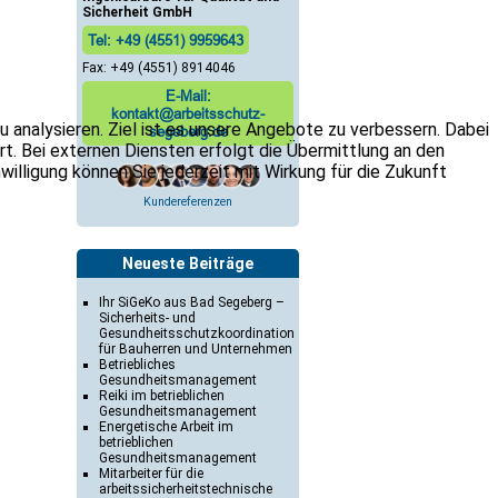
Sicherheit GmbH
Tel: +49 (4551) 9959643
Fax: +49 (4551) 8914046
E-Mail:
kontakt@arbeitsschutz-
 analysieren. Ziel ist es unsere Angebote zu verbessern. Dabei
segeberg.de
. Bei externen Diensten erfolgt die Übermittlung an den
nwilligung können Sie jederzeit mit Wirkung für die Zukunft
Kundereferenzen
Neueste Beiträge
Ihr SiGeKo aus Bad Segeberg –
Sicherheits- und
Gesundheitsschutzkoordination
für Bauherren und Unternehmen
Betriebliches
Gesundheitsmanagement
Reiki im betrieblichen
Gesundheitsmanagement
Energetische Arbeit im
betrieblichen
Gesundheitsmanagement
Mitarbeiter für die
arbeitssicherheitstechnische