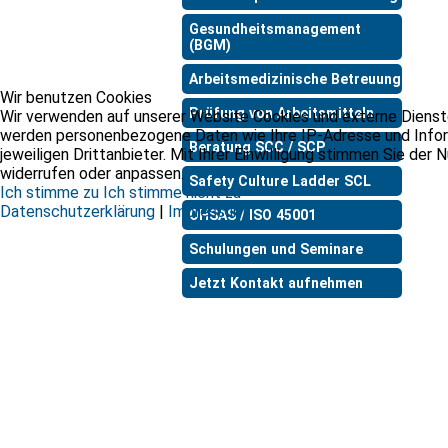
Gesundheitsmanagement
(BGM)
Arbeitsmedizinische Betreuung
Wir benutzen Cookies
Prüfung von Arbeitsmitteln
Wir verwenden auf unserer Website Cookies und externe Dienste,
werden personenbezogene Daten wie Ihre IP-Adresse und Informa
Beratung SCC / SCP
jeweiligen Drittanbieter. Mit Ihrer Einwilligung stimmen Sie der
widerrufen oder anpassen.
Safety Culture Ladder SCL
Ich stimme zu
Ich stimme nicht zu
Datenschutzerklärung
|
Impressum
OHSAS / ISO 45001
Schulungen und Seminare
Jetzt Kontakt aufnehmen