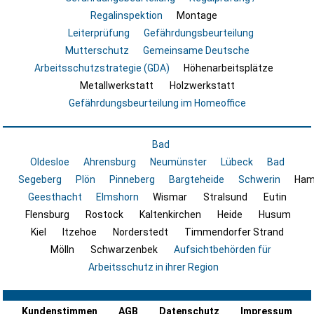
Regalinspektion
Montage
Leiterprüfung
Gefährdungsbeurteilung
Mutterschutz
Gemeinsame Deutsche
Arbeitsschutzstrategie (GDA)
Höhenarbeitsplätze
Metallwerkstatt
Holzwerkstatt
Gefährdungsbeurteilung im Homeoffice
Bad
Oldesloe
Ahrensburg
Neumünster
Lübeck
Bad
Segeberg
Plön
Pinneberg
Bargteheide
Schwerin
Ham
Geesthacht
Elmshorn
Wismar
Stralsund
Eutin
Flensburg
Rostock
Kaltenkirchen
Heide
Husum
Kiel
Itzehoe
Norderstedt
Timmendorfer Strand
Mölln
Schwarzenbek
Aufsichtbehörden für
Arbeitsschutz in ihrer Region
Kundenstimmen
AGB
Datenschutz
Impressum