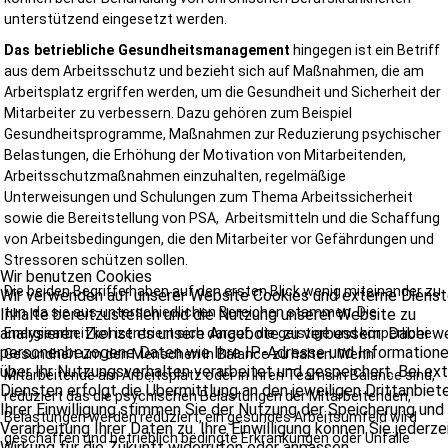
unterstützend eingesetzt werden.
Das betriebliche Gesundheitsmanagement
hingegen ist ein Betriff
aus dem Arbeitsschutz und bezieht sich auf Maßnahmen, die am
Arbeitsplatz ergriffen werden, um die Gesundheit und Sicherheit der
Mitarbeiter zu verbessern. Dazu gehören zum Beispiel
Gesundheitsprogramme, Maßnahmen zur Reduzierung psychischer
Belastungen, die Erhöhung der Motivation von Mitarbeitenden,
Arbeitsschutzmaßnahmen einzuhalten, regelmäßige
Unterweisungen und Schulungen zum Thema Arbeitssicherheit
sowie die Bereitstellung von PSA, Arbeitsmitteln und die Schaffung
von Arbeitsbedingungen, die den Mitarbeiter vor Gefährdungen und
Stressoren schützen sollen.
Wir benutzen Cookies
Die beiden Begriffe haben auf den ersten Blick wenig miteinander zu
Wir verwenden auf unserer Website Cookies und externe Dienst
tun, da sie aus unterschiedlichen Bereichen stammen. Die
Inhalte bereitzustellen und die Nutzung unserer Website zu
analysieren. Ziel ist es unsere Angebote zu verbessern. Dabei 
Energiearbeit konzentriert sich darauf, die geistige und körperliche
personenbezogene Daten wie Ihre IP-Adresse und Information
Gesundheit um den Menschen in Balance zu halten. Wenn
über Ihr Nutzungsverhalten verarbeitet und gespeichert. Bei ex
Mitarbeitende am Arbeitsplatz oder in Ihren Teams in Balance sind,
Diensten erfolgt die Übermittlung an den jeweiligen Drittanbiete
reduziert das die psychischen Belastungen der Mitarbeitenden,
Ihrer Einwilligung stimmen Sie der Nutzung der Speicherung und
Belastungen werden reduziert, ein gesundes Arbeitsumfeld wird
Verarbeitung Ihrer Daten zu. Ihre Einwilligung können Sie jederze
geschaffen und betrieblich bedingte Erkrankungen oder Unfälle
Wirkung für die Zukunft widerrufen oder anpassen.