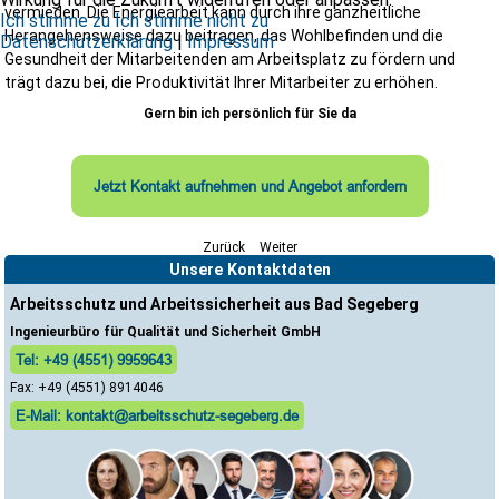
vermieden. Die Energiearbeit kann durch ihre ganzheitliche
Ich stimme zu
Ich stimme nicht zu
Herangehensweise dazu beitragen, das Wohlbefinden und die
Datenschutzerklärung
|
Impressum
Gesundheit der Mitarbeitenden am Arbeitsplatz zu fördern und
trägt dazu bei, die Produktivität Ihrer Mitarbeiter zu erhöhen.
Gern bin ich persönlich für Sie da
Jetzt Kontakt aufnehmen und Angebot anfordern
Zurück
Weiter
Unsere Kontaktdaten
Arbeitsschutz und Arbeitssicherheit aus Bad Segeberg
Ingenieurbüro für Qualität und Sicherheit GmbH
Tel: +49 (4551) 9959643
Fax: +49 (4551) 8914046
E-Mail: kontakt@arbeitsschutz-segeberg.de