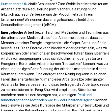
Humanenergetik
einfließen lassen? Zum Wohle Ihrer Mitarbeiter am
Arbeitsplatz, zur Reduzierung psychischer Belastungen und
letztlich auch zur Verbesserung der Produktivität in Ihrem
Unternehmen! Wir nennen das energetisches betriebliches
Gesundheitsmanagement (eBGM).
Energetische Arbeit
bezieht sich auf Methoden und Techniken aus
der alternativen Medizin, die auf der Annahme basieren, dass der
Mensch von einer Energie umgeben ist, die Körper, Geist und Seele
beeinflusst. Diese Energie kann blockiert oder gestört sein, was zu
körperlichen oder emotionalen Beschwerden führen kann. Ebenfalls
wird davon ausgegangen, dass sich blockierten oder gestörten
Energien in Büro- oder Arbeitsräumen "festsetzen" können, was zu
einer ungünstigen Beeinflussung der Arbeitsatmosphäre in diesen
Räumen führen kann. Eine energetische Reinigung kann in solchen
Fällen das energetische "Klima" dieser Arbeitsplätze oder ganzer
Arbeitsstätten verbessern und dazu beitragen, die Arbeitsprozesse
zu harmonisieren. Im Feng Shui wird empfohlen, Büroräume,
nachdem man sie neu bezogen hat, zu reinigen.
Reiki und
humenergetische Methoden wie z.B. der Chakrenausgleich
können
beispielsweise die Selbstfürsorge der Mitarbeiter unterstützen und
können bei der Behandlung von chronischen Berufskrankheiten