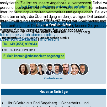
analysieren. Ziel ist es unsere Angebote zu verbessern. Dabei 
Jetzt Kontakt aufnehmen und Angebot anfordern
personenbezogene Daten wie Ihre IP-Adresse und Information
über Ihr Nutzungsverhalten verarbeitet und gespeichert. Bei ex
Diensten erfolgt die Übermittlung an den jeweiligen Drittanbiete
Zurück
Weiter
Ihrer Einwilligung stimmen Sie der Nutzung der Speicherung und
Unsere Kontaktdaten
Verarbeitung Ihrer Daten zu. Ihre Einwilligung können Sie jederze
Wirkung für die Zukunft widerrufen oder anpassen.
Arbeitsschutz und Arbeitssicherheit aus Bad Segeberg
Ich stimme zu
Ich stimme nicht zu
Ingenieurbüro für Qualität und Sicherheit GmbH
Datenschutzerklärung
|
Impressum
Tel: +49 (4551) 9959643
Fax: +49 (4551) 8914046
E-Mail: kontakt@arbeitsschutz-segeberg.de
Kundereferenzen
Neueste Beiträge
Ihr SiGeKo aus Bad Segeberg – Sicherheits- und