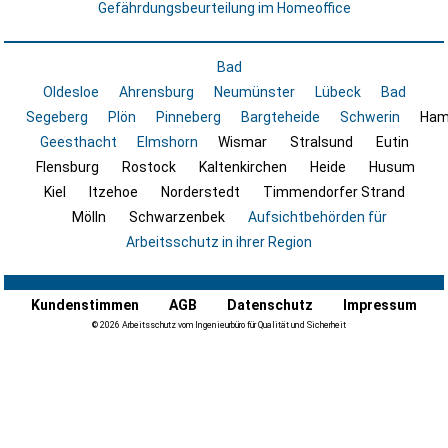
Gefährdungsbeurteilung im Homeoffice
Bad
Oldesloe
Ahrensburg
Neumünster
Lübeck
Bad
Segeberg
Plön
Pinneberg
Bargteheide
Schwerin
Ham
Geesthacht
Elmshorn
Wismar
Stralsund
Eutin
Flensburg
Rostock
Kaltenkirchen
Heide
Husum
Kiel
Itzehoe
Norderstedt
Timmendorfer Strand
Mölln
Schwarzenbek
Aufsichtbehörden für
Arbeitsschutz in ihrer Region
Kundenstimmen
AGB
Datenschutz
Impressum
© 2026 Arbeitsschutz vom Ingenieurbüro für Qualität und Sicherheit