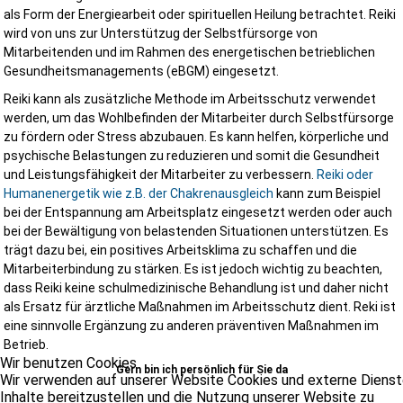
als Form der Energiearbeit oder spirituellen Heilung betrachtet. Reiki
wird von uns zur Unterstützug der Selbstfürsorge von
Mitarbeitenden und im Rahmen des energetischen betrieblichen
Gesundheitsmanagements (eBGM) eingesetzt.
Reiki kann als zusätzliche Methode im Arbeitsschutz verwendet
werden, um das Wohlbefinden der Mitarbeiter durch Selbstfürsorge
zu fördern oder Stress abzubauen. Es kann helfen, körperliche und
psychische Belastungen zu reduzieren und somit die Gesundheit
und Leistungsfähigkeit der Mitarbeiter zu verbessern.
Reiki oder
Humanenergetik wie z.B. der Chakrenausgleich
kann zum Beispiel
bei der Entspannung am Arbeitsplatz eingesetzt werden oder auch
bei der Bewältigung von belastenden Situationen unterstützen. Es
trägt dazu bei, ein positives Arbeitsklima zu schaffen und die
Mitarbeiterbindung zu stärken. Es ist jedoch wichtig zu beachten,
dass Reiki keine schulmedizinische Behandlung ist und daher nicht
als Ersatz für ärztliche Maßnahmen im Arbeitsschutz dient. Reki ist
eine sinnvolle Ergänzung zu anderen präventiven Maßnahmen im
Betrieb.
Wir benutzen Cookies
Gern bin ich persönlich für Sie da
Wir verwenden auf unserer Website Cookies und externe Dienst
Inhalte bereitzustellen und die Nutzung unserer Website zu