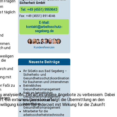
len Fragen
Sicherheit GmbH
en
Tel: +49 (4551) 9959643
st täglich
Fax: +49 (4551) 8914046
E-Mail:
kontakt@arbeitsschutz-
segeberg.de
nd
ammen.
ch und
Kundereferenzen
weiligen
 die
Neueste Beiträge
urch und
Ihr SiGeKo aus Bad Segeberg –
Sicherheits- und
ung mit
Gesundheitsschutzkoordination
für Bauherren und Unternehmen
r FaSi zu
Betriebliches
n
Gesundheitsmanagement
Reiki im betrieblichen
 analysieren. Ziel ist es unsere Angebote zu verbessern. Dabei
Gesundheitsmanagement
llegen
. Bei externen Diensten erfolgt die Übermittlung an den
Energetische Arbeit im
nwilligung können Sie jederzeit mit Wirkung für die Zukunft
betrieblichen
Gesundheitsmanagement
Mitarbeiter für die
arbeitssicherheitstechnische