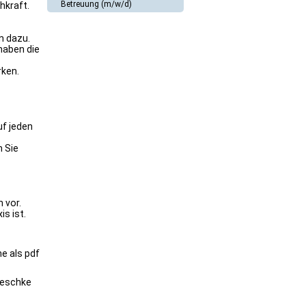
Betreuung (m/w/d)
hkraft.
n dazu.
haben die
rken.
uf jeden
n Sie
 vor.
s ist.
e als pdf
Peschke