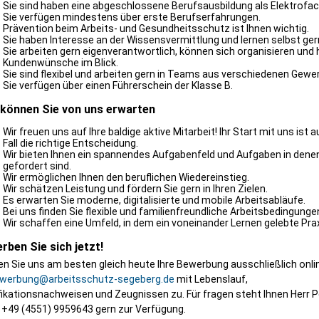
Sie sind haben eine abgeschlossene Berufsausbildung als Elektrofac
Sie verfügen mindestens über erste Berufserfahrungen.
Prävention beim Arbeits- und Gesundheitsschutz ist Ihnen wichtig.
Sie haben Interesse an der Wissensvermittlung und lernen selbst ger
Sie arbeiten gern eigenverantwortlich, können sich organisieren und 
Kundenwünsche im Blick.
Sie sind flexibel und arbeiten gern in Teams aus verschiedenen Gewe
Sie verfügen über einen Führerschein der Klasse B.
können Sie von uns erwarten
Wir freuen uns auf Ihre baldige aktive Mitarbeit! Ihr Start mit uns ist a
Fall die richtige Entscheidung.
Wir bieten Ihnen ein spannendes Aufgabenfeld und Aufgaben in dene
gefordert sind.
Wir ermöglichen Ihnen den beruflichen Wiedereinstieg.
Wir schätzen Leistung und fördern Sie gern in Ihren Zielen.
Es erwarten Sie moderne, digitalisierte und mobile Arbeitsabläufe.
Bei uns finden Sie flexible und familienfreundliche Arbeitsbedingungen
Wir schaffen eine Umfeld, in dem ein voneinander Lernen gelebte Praxi
rben Sie sich jetzt!
n Sie uns am besten gleich heute Ihre Bewerbung ausschließlich onlin
werbung@arbeitsschutz-segeberg.de
mit Lebenslauf,
fikationsnachweisen und Zeugnissen zu. Für fragen steht Ihnen Herr 
 +49 (4551) 9959643 gern zur Verfügung.