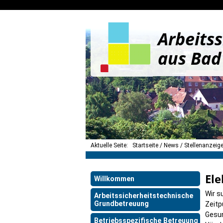
Arbeitss
aus Bad
Aktuelle Seite:
Startseite
News
Stellenanzeig
Ele
Willkommen
Wir s
Arbeitssicherheitstechnische
Grundbetreuung
Zeitp
Gesun
Betriebsspezifische Betreuung