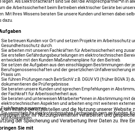
 legen. Als Elektrofachkraft sind Sie der/die Ansprechpartner*in in al
um die Arbeitssicherheit beim Betreiben elektrischer Geräte bei unser
n. Mit Ihres Wissens beraten Sie unsere Kunden und lernen dabei selb
 dazu.
 Aufgaben
Sie betreuen Kunden vor Ort und setzen Projekte im Arbeitsschutz u
Gesundheitsschutz durch.
Sie arbeiten mit unseren Fachkräften für Arbeitssicherheit eng zus
Sie erstellen Gefährdungsbeurteilungen im elektrotechnischen Berei
entwickeln mit den Kunden Maßnahmenpläne für den Beitrieb.
Sie setzen die Aufgaben aus den einschlägigen Bestimmungen der je
Berufsgenossenschaften und der gesetzlichen Unfallversicherung in
Praxis um.
Sie führen Prüfungen nach BetrSichV z.B. DGUV V3 (früher BGVA 3) d
dokumentieren die Prüfergebnisse.
Sie beraten unsere Kunden und sprechen Empfehlungen in Abstimm
der Fachkraft für Arbeitssicherheit aus.
Sie beraten und unterweisen Mitarbeiter*innen in Abstimmung mit de
elektrotechnischen Aspekten und arbeiten eng mit weiteren externe
Fachfirmen zusammen.
 um Inhalte bereitzustellen und die Nutzung unserer Website zu
Sie vermitteln Ihr elektrotechnisches Fachwissen gern an Kunden, Ko
tionen über Ihr Nutzungsverhalten verarbeitet und gespeichert
und Kolleginnen.
 Nutzung der Speicherung und Verarbeitung Ihrer Daten zu. Ihre Ei
bringen Sie mit