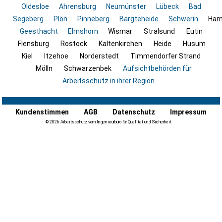
Oldesloe
Ahrensburg
Neumünster
Lübeck
Bad
Segeberg
Plön
Pinneberg
Bargteheide
Schwerin
Ham
Geesthacht
Elmshorn
Wismar
Stralsund
Eutin
Flensburg
Rostock
Kaltenkirchen
Heide
Husum
Kiel
Itzehoe
Norderstedt
Timmendorfer Strand
Mölln
Schwarzenbek
Aufsichtbehörden für
Arbeitsschutz in ihrer Region
Kundenstimmen
AGB
Datenschutz
Impressum
© 2026 Arbeitsschutz vom Ingenieurbüro für Qualität und Sicherheit