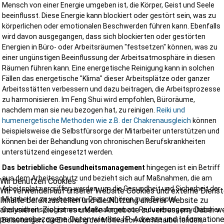
langjähriger Erfahrung im Arbeitsschutz
Mensch von einer Energie umgeben ist, die Körper, Geist und Seele
praxisnahen Lösungen
beeinflusst. Diese Energie kann blockiert oder gestört sein, was zu
rechtssicherer Dokumentation
körperlichen oder emotionalen Beschwerden führen kann. Ebenfalls
wirtschaftlichem Blick auf Ihr Bauprojekt
wird davon ausgegangen, dass sich blockierten oder gestörten
Wir verstehen uns nicht als Kontrolleur, sondern als Partner für ein
Energien in Büro- oder Arbeitsräumen "festsetzen" können, was zu
sicheren und erfolgreichen Bauablauf.
einer ungünstigen Beeinflussung der Arbeitsatmosphäre in diesen
Räumen führen kann. Eine energetische Reinigung kann in solchen
Fällen das energetische "Klima" dieser Arbeitsplätze oder ganzer
Arbeitsstätten verbessern und dazu beitragen, die Arbeitsprozesse
Jetzt Angebot anfordern und Ihr Bauprojekt professionell absichern!
zu harmonisieren. Im Feng Shui wird empfohlen, Büroräume,
nachdem man sie neu bezogen hat, zu reinigen.
Reiki und
Für welche Bauprojekte bieten wir SiGeKo-Leistunge
humenergetische Methoden wie z.B. der Chakrenausgleich
können
an?
beispielsweise die Selbstfürsorge der Mitarbeiter unterstützen und
können bei der Behandlung von chronischen Berufskrankheiten
Unsere Leistungen eignen sich unter anderem für:
unterstützend eingesetzt werden.
Wohnungsbau
Gewerbebauten
Das betriebliche Gesundheitsmanagement
hingegen ist ein Betriff
Industrieanlagen
aus dem Arbeitsschutz und bezieht sich auf Maßnahmen, die am
Wir benutzen Cookies
öffentliche Bauvorhaben
Arbeitsplatz ergriffen werden, um die Gesundheit und Sicherheit der
Wir verwenden auf unserer Website Cookies und externe Dienst
Umbauten
Sanierungen
Mitarbeiter zu verbessern. Dazu gehören zum Beispiel
Inhalte bereitzustellen und die Nutzung unserer Website zu
Infrastrukturprojekte
analysieren. Ziel ist es unsere Angebote zu verbessern. Dabei 
Gesundheitsprogramme, Maßnahmen zur Reduzierung psychischer
kommunale Bauvorhaben
personenbezogene Daten wie Ihre IP-Adresse und Information
Belastungen, die Erhöhung der Motivation von Mitarbeitenden,