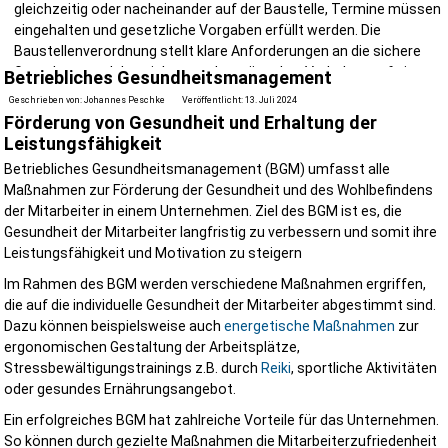
gleichzeitig oder nacheinander auf der Baustelle, Termine müssen
eingehalten und gesetzliche Vorgaben erfüllt werden. Die
Baustellenverordnung stellt klare Anforderungen an die sichere
Gestaltung und das sichere und gewünschte Verhalten auf einer
Betriebliches Gesundheitsmanagement
Baustelle. Die
R
egeln zum
A
rbeitsschutz auf
B
austellen RAB 31 bis
Geschrieben von:
Johannes Peschke
Veröffentlicht: 13. Juli 2024
33 präzisieren die BauStV während die RAB 30 einen
Förderung von Gesundheit und Erhaltung der
Arbeitsschutzkoordination vorsieht. Genau hier kommt der "Sicher
Leistungsfähigkeit
und Gesundheitsschutzkoordinator (SiGeKo)" ins Spiel. Mit einer
Betriebliches Gesundheitsmanagement (BGM) umfasst alle
professionellen Sicherheits- und Gesundheitsschutzkoordination
Maßnahmen zur Förderung der Gesundheit und des Wohlbefindens
sorgen wir in Ihrem Auftrag für den Schutz aller Beschäftigten auf I
der Mitarbeiter in einem Unternehmen. Ziel des BGM ist es, die
Baustelle und reduzieren gleichzeitig Haftungsrisiken, vermeiden
Gesundheit der Mitarbeiter langfristig zu verbessern und somit ihre
Bauverzögerungen und schaffen einen reibungslosen Bauablauf.
Leistungsfähigkeit und Motivation zu steigern
Wir machen das!
Im Rahmen des BGM werden verschiedene Maßnahmen ergriffen,
die auf die individuelle Gesundheit der Mitarbeiter abgestimmt sind.
kurzfristige Termine
alle Anforderungen der Baustellenverordnung erfüllt
Dazu können beispielsweise auch
energetische Maßnahmen
zur
Betreuung von der Planung bis zur Fertigstellung
ergonomischen Gestaltung der Arbeitsplätze,
regionaler Ansprechpartner
Stressbewältigungstrainings z.B. durch
Reiki
, sportliche Aktivitäten
oder gesundes Ernährungsangebot.
Wir unterstützt Sie als Bauherr, Architekt, Projektsteuerer oder
Unternehmer mit einer praxisnahen und kompetenten SiGeKo-Betr
Ein erfolgreiches BGM hat zahlreiche Vorteile für das Unternehmen.
in Schleswig-Holstein und der Region.
So können durch gezielte Maßnahmen die Mitarbeiterzufriedenheit