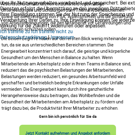
über Ihr Nutzungsverhalten verarbeitet und gespeichert. Bei ex
Arbeitsschutzmaßnahmen einzuhalten, regelmäßige
Ganz gleich, ob kleines Bauprojekt oder Großbaustelle – wir
Diensten erfolgt die Übermittlung an den jeweiligen Drittanbiete
Unterweisungen und Schulungen zum Thema Arbeitssicherheit
unterstützen Sie individuell und bedarfsgerecht.
Ihrer Einwilligung stimmen Sie der Nutzung der Speicherung und
sowie die Bereitstellung von PSA, Arbeitsmitteln und die Schaffung
Warum sich eine frühzeitige Beauftragung lohnt
Verarbeitung Ihrer Daten zu. Ihre Einwilligung können Sie jederze
von Arbeitsbedingungen, die den Mitarbeiter vor Gefährdungen und
Wirkung für die Zukunft widerrufen oder anpassen.
Je früher ein SiGeKo eingebunden wird, desto besser können Risike
Stressoren schützen sollen.
Ich stimme zu
Ich stimme nicht zu
vermieden werden. Eine frühzeitige Koordination ermöglicht:
Datenschutzerklärung
|
Impressum
Die beiden Begriffe haben auf den ersten Blick wenig miteinander zu
optimierte Bauabläufe
tun, da sie aus unterschiedlichen Bereichen stammen. Die
weniger Nachträge
Energiearbeit konzentriert sich darauf, die geistige und körperliche
geringere Unfallgefahr
Gesundheit um den Menschen in Balance zu halten. Wenn
bessere Zusammenarbeit der Gewerke
Mitarbeitende am Arbeitsplatz oder in Ihren Teams in Balance sind,
höhere Planungssicherheit
reduziert das die psychischen Belastungen der Mitarbeitenden,
weniger Haftungsrisiken
Belastungen werden reduziert, ein gesundes Arbeitsumfeld wird
Sicherheit beginnt nicht auf der Baustelle – sondern bereits am
geschaffen und betrieblich bedingte Erkrankungen oder Unfälle
Planungstisch.
vermieden. Die Energiearbeit kann durch ihre ganzheitliche
Herangehensweise dazu beitragen, das Wohlbefinden und die
Wir sorgen für eine sichere Baustelle als Ihr SiGeKo 
Gesundheit der Mitarbeitenden am Arbeitsplatz zu fördern und
Schleswig-Holstein
trägt dazu bei, die Produktivität Ihrer Mitarbeiter zu erhöhen.
Ob Neubau, Umbau oder Sanierung, wir sorgen dafür, dass Ihr Proje
Gern bin ich persönlich für Sie da
sicher, effizient und rechtskonform umgesetzt wird. Planen Sie ein
Bauvorhaben und benötigen einen SiGeKo in Schleswig-Holstein,
Hamburg oder Mecklenburg-Vorpommern? Nehmen Sie noch heut
Jetzt Kontakt aufnehmen und Angebot anfordern