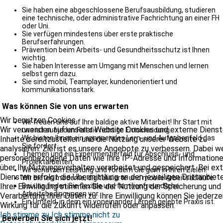
Sie haben eine abgeschlossene Berufsausbildung, studieren
eine technische, oder administrative Fachrichtung an einer FH
oder Uni.
Sie verfügen mindestens über erste praktische
Berufserfahrungen.
Prävention beim Arbeits- und Gesundheitsschutz ist Ihnen
wichtig.
Sie haben Interesse am Umgang mit Menschen und lernen
selbst gern dazu.
Sie sind mobil, Teamplayer, kundenorientiert und
kommunikationsstark.
Was können Sie von uns erwarten
Wir benutzen Cookies
Wir freuen uns auf Ihre baldige aktive Mitarbeit! Ihr Start mit
Wir verwenden auf unserer Website Cookies und externe Dienst
uns ist auf jeden Fall die richtige Entscheidung.
Wir bieten Ihnen ein spannendes Lern- und Aufgabenfeld das
Inhalte bereitzustellen und die Nutzung unserer Website zu
Sie fordert.
analysieren. Ziel ist es unsere Angebote zu verbessern. Dabei 
Themen und ein Experimentierfeld für Abschluss- und
personenbezogene Daten wie Ihre IP-Adresse und Information
Projektarbeiten.
über Ihr Nutzungsverhalten verarbeitet und gespeichert. Bei ex
Wir schätzen Leistung und fördern Sie gern in Ihren Zielen.
Diensten erfolgt die Übermittlung an den jeweiligen Drittanbiete
Wir bieten moderne, digitalisierte und mobile Arbeitsabläufe.
Ihrer Einwilligung stimmen Sie der Nutzung der Speicherung und
Bei uns finden Sie flexible und familienfreundliche
Arbeitsbedingungen vor.
Verarbeitung Ihrer Daten zu. Ihre Einwilligung können Sie jederze
Ein Umfeld, in dem ein voneinander Lernen gelebte Praxis ist.
Wirkung für die Zukunft widerrufen oder anpassen.
Ich stimme zu
Ich stimme nicht zu
Bewerben Sie sich jetzt!