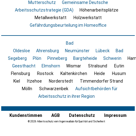
Mutterschutz
Gemeinsame Deutsche
Arbeitsschutzstrategie (GDA)
Höhenarbeitsplätze
Metallwerkstatt
Holzwerkstatt
Gefährdungsbeurteilung im Homeoffice
Bad
Oldesloe
Ahrensburg
Neumünster
Lübeck
Bad
Segeberg
Plön
Pinneberg
Bargteheide
Schwerin
Ham
Geesthacht
Elmshorn
Wismar
Stralsund
Eutin
Flensburg
Rostock
Kaltenkirchen
Heide
Husum
Kiel
Itzehoe
Norderstedt
Timmendorfer Strand
Mölln
Schwarzenbek
Aufsichtbehörden für
Arbeitsschutz in ihrer Region
Kundenstimmen
AGB
Datenschutz
Impressum
© 2026 Arbeitsschutz vom Ingenieurbüro für Qualität und Sicherheit