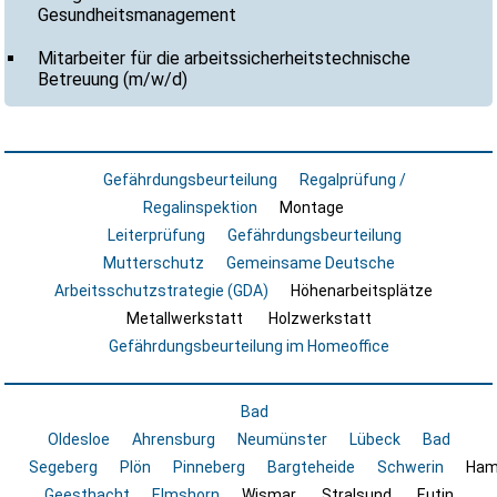
Gesundheitsmanagement
Mitarbeiter für die arbeitssicherheitstechnische
Betreuung (m/w/d)
Gefährdungsbeurteilung
Regalprüfung /
Regalinspektion
Montage
Leiterprüfung
Gefährdungsbeurteilung
Mutterschutz
Gemeinsame Deutsche
Arbeitsschutzstrategie (GDA)
Höhenarbeitsplätze
Metallwerkstatt
Holzwerkstatt
Gefährdungsbeurteilung im Homeoffice
Bad
Oldesloe
Ahrensburg
Neumünster
Lübeck
Bad
Segeberg
Plön
Pinneberg
Bargteheide
Schwerin
Ham
Geesthacht
Elmshorn
Wismar
Stralsund
Eutin