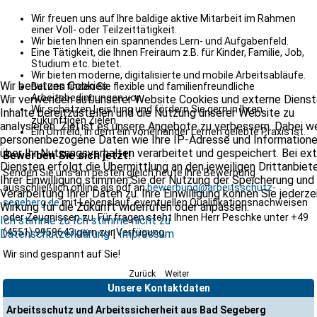
Wir freuen uns auf Ihre baldige aktive Mitarbeit im Rahmen
einer Voll- oder Teilzeittätigkeit.
Wir bieten Ihnen ein spannendes Lern- und Aufgabenfeld.
Eine Tätigkeit, die Ihnen Freiraum z.B. für Kinder, Familie, Job,
Studium etc. bietet.
Wir bieten moderne, digitalisierte und mobile Arbeitsabläufe.
Wir benutzen Cookies
Bei uns finden Sie flexible und familienfreundliche
Arbeitsbedingungen vor.
Wir verwenden auf unserer Website Cookies und externe Dienst
Wir schätzen Leistung und fördern Sie gern in Ihren
Inhalte bereitzustellen und die Nutzung unserer Website zu
zukünftigen Zielen.
analysieren. Ziel ist es unsere Angebote zu verbessern. Dabei 
Ein Umfeld, in dem ein voneinander Lernen gelebte Praxis ist.
personenbezogene Daten wie Ihre IP-Adresse und Information
über Ihr Nutzungsverhalten verarbeitet und gespeichert. Bei ex
Bewerben Sie sich jetzt!
Diensten erfolgt die Übermittlung an den jeweiligen Drittanbiete
Senden Sie uns am besten gleich heute Ihre Bewerbung
Ihrer Einwilligung stimmen Sie der Nutzung der Speicherung und
ausschließlich online als pdf an
bewerbung@arbeitsschutz-
Verarbeitung Ihrer Daten zu. Ihre Einwilligung können Sie jederze
segeberg.de
mit Lebenslauf, eventuellen Qualifikationsnachweisen
Wirkung für die Zukunft widerrufen oder anpassen.
oder Zeugnissen zu. Für fragen steht Ihnen Herr Peschke unter +49
Ich stimme zu
Ich stimme nicht zu
(4551) 9959643 gern zur Verfügung.
Datenschutzerklärung
|
Impressum
Wir sind gespannt auf Sie!
Zurück
Weiter
Unsere Kontaktdaten
Arbeitsschutz und Arbeitssicherheit aus Bad Segeberg