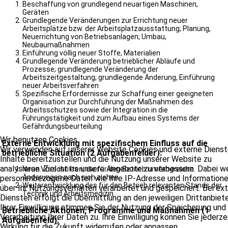
Beschaffung von grundlegend neuartigen Maschinen,
Geräten
Grundlegende Veränderungen zur Errichtung neuer
Arbeitsplätze bzw. der Arbeitsplatzausstattung; Planung,
Neuerrichtung von Betriebsanlagen; Umbau,
Neubaumaßnahmen
Einführung völlig neuer Stoffe, Materialien
Grundlegende Veränderung betrieblicher Abläufe und
Prozesse; grundlegende Veränderung der
Arbeitszeitgestaltung; grundlegende Änderung, Einführung
neuer Arbeitsverfahren
Spezifische Erfordernisse zur Schaffung einer geeigneten
Organisation zur Durchführung der Maßnahmen des
Arbeitsschutzes sowie der Integration in die
Führungstätigkeit und zum Aufbau eines Systems der
Gefährdungsbeurteilung
Wir benutzen Cookies
Externe Entwicklung mit spezifischem Einfluss auf die
Wir verwenden auf unserer Website Cookies und externe Dienst
betriebliche Situation (2 Aufgabenfelder):
Inhalte bereitzustellen und die Nutzung unserer Website zu
analysieren. Ziel ist es unsere Angebote zu verbessern. Dabei 
Neue Vorschriften, die für den Betrieb umfangreiche
Änderungen nach sich ziehen
personenbezogene Daten wie Ihre IP-Adresse und Information
Weiterentwicklung des für den Betrieb relevanten Stands der
über Ihr Nutzungsverhalten verarbeitet und gespeichert. Bei ex
Technik und Arbeitsmedizin
Diensten erfolgt die Übermittlung an den jeweiligen Drittanbiete
Ihrer Einwilligung stimmen Sie der Nutzung der Speicherung und
Betriebliche Aktionen, Programme und Maßnahmen (1
Verarbeitung Ihrer Daten zu. Ihre Einwilligung können Sie jederze
Aufgabenfeld):
Wirkung für die Zukunft widerrufen oder anpassen.