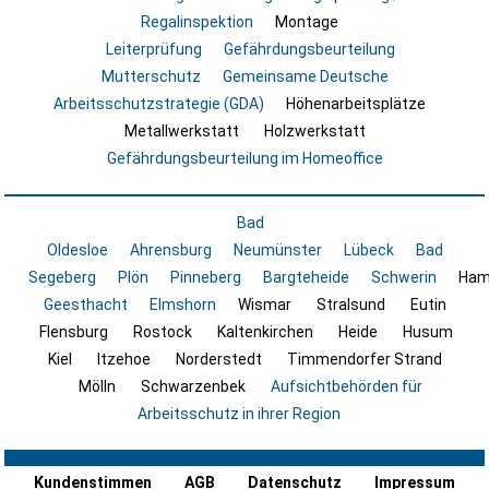
Regalinspektion
Montage
Leiterprüfung
Gefährdungsbeurteilung
Mutterschutz
Gemeinsame Deutsche
Arbeitsschutzstrategie (GDA)
Höhenarbeitsplätze
Metallwerkstatt
Holzwerkstatt
Gefährdungsbeurteilung im Homeoffice
Bad
Oldesloe
Ahrensburg
Neumünster
Lübeck
Bad
Segeberg
Plön
Pinneberg
Bargteheide
Schwerin
Ham
Geesthacht
Elmshorn
Wismar
Stralsund
Eutin
Flensburg
Rostock
Kaltenkirchen
Heide
Husum
Kiel
Itzehoe
Norderstedt
Timmendorfer Strand
Mölln
Schwarzenbek
Aufsichtbehörden für
Arbeitsschutz in ihrer Region
Kundenstimmen
AGB
Datenschutz
Impressum