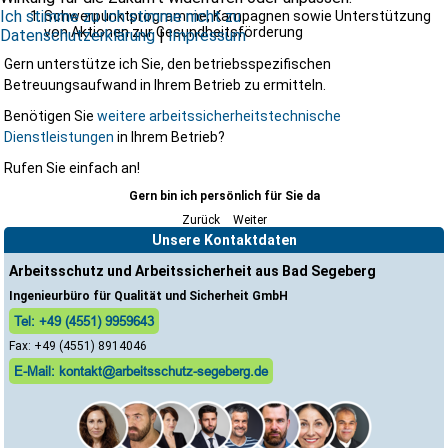
Ich stimme zu
Ich stimme nicht zu
Schwerpunktprogramme, Kampagnen sowie Unterstützung
von Aktionen zur Gesundheitsförderung
Datenschutzerklärung
|
Impressum
Gern unterstütze ich Sie, den betriebsspezifischen
Betreuungsaufwand in Ihrem Betrieb zu ermitteln.
Benötigen Sie
weitere arbeitssicherheitstechnische
Dienstleistungen
in Ihrem Betrieb?
Rufen Sie einfach an!
Gern bin ich persönlich für Sie da
Zurück
Weiter
Unsere Kontaktdaten
Arbeitsschutz und Arbeitssicherheit aus Bad Segeberg
Ingenieurbüro für Qualität und Sicherheit GmbH
Tel: +49 (4551) 9959643
Fax: +49 (4551) 8914046
E-Mail: kontakt@arbeitsschutz-segeberg.de