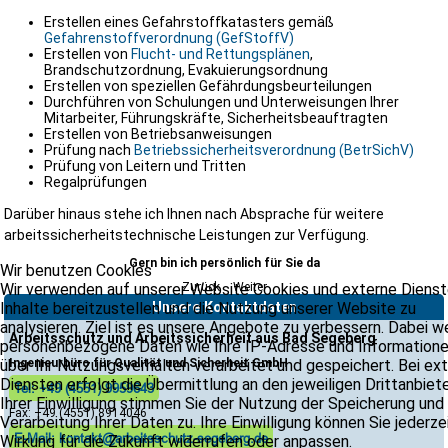
Erstellen eines Gefahrstoffkatasters gemäß
Gefahrenstoffverordnung (GefStoffV)
Erstellen von
Flucht- und Rettungsplänen
,
Brandschutzordnung, Evakuierungsordnung
Erstellen von speziellen Gefährdungsbeurteilungen
Durchführen von Schulungen und Unterweisungen Ihrer
Mitarbeiter, Führungskräfte, Sicherheitsbeauftragten
Erstellen von Betriebsanweisungen
Prüfung nach
Betriebssicherheitsverordnung (BetrSichV)
Prüfung von Leitern und Tritten
Regalprüfungen
Darüber hinaus stehe ich Ihnen nach Absprache für weitere
arbeitssicherheitstechnische Leistungen zur Verfügung.
Gern bin ich persönlich für Sie da
Wir benutzen Cookies
Wir verwenden auf unserer Website Cookies und externe Dienst
Zurück
Weiter
Inhalte bereitzustellen und die Nutzung unserer Website zu
Unsere Kontaktdaten
analysieren. Ziel ist es unsere Angebote zu verbessern. Dabei 
Arbeitsschutz und Arbeitssicherheit aus Bad Segeberg
personenbezogene Daten wie Ihre IP-Adresse und Information
über Ihr Nutzungsverhalten verarbeitet und gespeichert. Bei ex
Ingenieurbüro für Qualität und Sicherheit GmbH
Diensten erfolgt die Übermittlung an den jeweiligen Drittanbiete
Tel: +49 (4551) 9959643
Ihrer Einwilligung stimmen Sie der Nutzung der Speicherung und
Fax: +49 (4551) 8914046
Verarbeitung Ihrer Daten zu. Ihre Einwilligung können Sie jederze
E-Mail: kontakt@arbeitsschutz-segeberg.de
Wirkung für die Zukunft widerrufen oder anpassen.