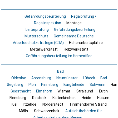
Gefährdungsbeurteilung
Regalprüfung /
Regalinspektion
Montage
Leiterprüfung
Gefährdungsbeurteilung
Mutterschutz
Gemeinsame Deutsche
Arbeitsschutzstrategie (GDA)
Höhenarbeitsplätze
Metallwerkstatt
Holzwerkstatt
Gefährdungsbeurteilung im Homeoffice
Bad
Oldesloe
Ahrensburg
Neumünster
Lübeck
Bad
Segeberg
Plön
Pinneberg
Bargteheide
Schwerin
Ham
Geesthacht
Elmshorn
Wismar
Stralsund
Eutin
Flensburg
Rostock
Kaltenkirchen
Heide
Husum
Kiel
Itzehoe
Norderstedt
Timmendorfer Strand
Mölln
Schwarzenbek
Aufsichtbehörden für
Arbeitsschutz in ihrer Region